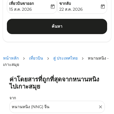
เที่ยวบินขาออก
ขากลับ
today
today
fc-booking-departure-date-aria-label
fc-booking-return-date-ari
15 ส.ค. 2026
22 ส.ค. 2026
ค้นหา
หน้าหลัก
เที่ยวบิน
สู่ ประเทศไทย
หนานหนิง -
เกาะสมุย
ค่าโดยสารที่ถูกที่สุดจากหนานหนิง
ลองอัปเดตเส้นทางของคุณ (ต้นทางและ/หรือปลายทาง) หรือเลื
ไปเกาะสมุย
จาก
close