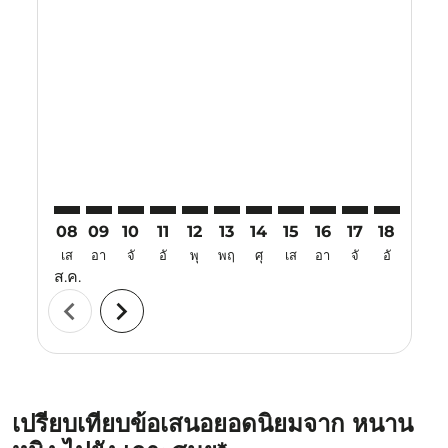
Displaying fares for สิงหาคม-2026
NNG–USM: cmp-view-offers-disclaimer. ค้นหาข้อเสน
NNG–USM: cmp-view-offers-disclaimer. ค้นหาข้
NNG–USM: cmp-view-offers-disclaimer. ค้น
NNG–USM: cmp-view-offers-disclaimer.
NNG–USM: cmp-view-offers-disclaim
NNG–USM: cmp-view-offers-disc
NNG–USM: cmp-view-offers-
NNG–USM: cmp-view-off
NNG–USM: cmp-view
NNG–USM: cmp-
NNG–USM: 
NNG–U
N
08
09
10
11
12
13
14
15
16
17
18
19
เส
อา
จั
อั
พุ
พฤ
ศุ
เส
อา
จั
อั
พุ
ส.ค.
chevron_left
chevron_right
เปรียบเทียบข้อเสนอยอดนิยมจาก หนาน