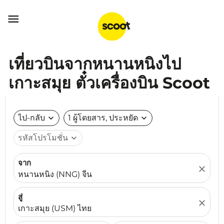

เที่ยวบินจากหนานหนิงไป
เกาะสมุย ตั๋วเครื่องบิน Scoot
ไป-กลับ
expand_more
1 ผู้โดยสาร, ประหยัด
expand_more
รหัสโปรโมชั่น
expand_more
จาก
close
หนานหนิง (NNG) จีน
สู่
close
เกาะสมุย (USM) ไทย