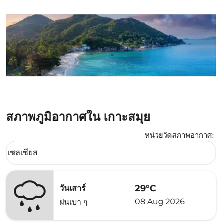
สภาพภูมิอากาศใน เกาะสมุย
หน่วยวัดสภาพอากาศ
:
Weather unit option เซลเซียส Selected
เซลเซียส
keyboard_arrow_down
29°C
วันเสาร์
08 Aug 2026
ฝนเบา ๆ