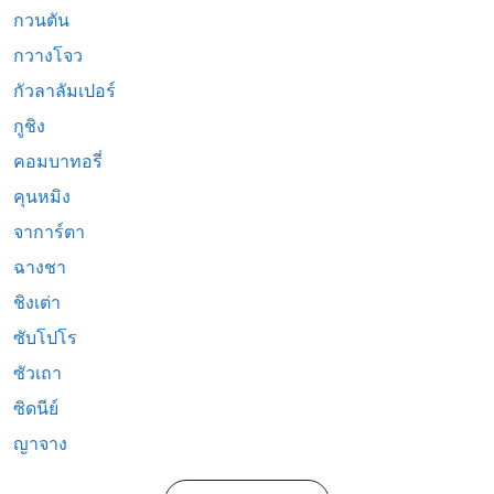
กวนตัน
กวางโจว
กัวลาลัมเปอร์
กูชิง
คอมบาทอรี่
คุนหมิง
จาการ์ตา
ฉางชา
ชิงเต่า
ซับโปโร
ซัวเถา
ซิดนีย์
ญาจาง