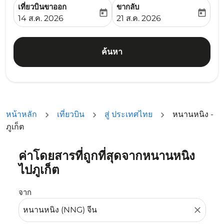
เที่ยวบินขาออก
ขากลับ
today
today
fc-booking-departure-date-aria-label
fc-booking-return-date-ari
14 ส.ค. 2026
21 ส.ค. 2026
ค้นหา
หน้าหลัก
เที่ยวบิน
สู่ ประเทศไทย
หนานหนิง -
ภูเก็ต
ค่าโดยสารที่ถูกที่สุดจากหนานหนิง
ลองอัปเดตเส้นทางของคุณ (ต้นทางและ/หรือปลายทาง) หรือเลื
ไปภูเก็ต
จาก
close