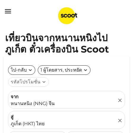

เที่ยวบินจากหนานหนิงไป
ภูเก็ต ตั๋วเครื่องบิน Scoot
ไป-กลับ
expand_more
1 ผู้โดยสาร, ประหยัด
expand_more
รหัสโปรโมชั่น
expand_more
จาก
close
หนานหนิง (NNG) จีน
สู่
close
ภูเก็ต (HKT) ไทย