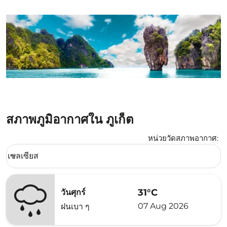
สภาพภูมิอากาศใน ภูเก็ต
หน่วยวัดสภาพอากาศ
:
Weather unit option เซลเซียส Selected
เซลเซียส
keyboard_arrow_down
31°C
วันศุกร์
07 Aug 2026
ฝนเบา ๆ