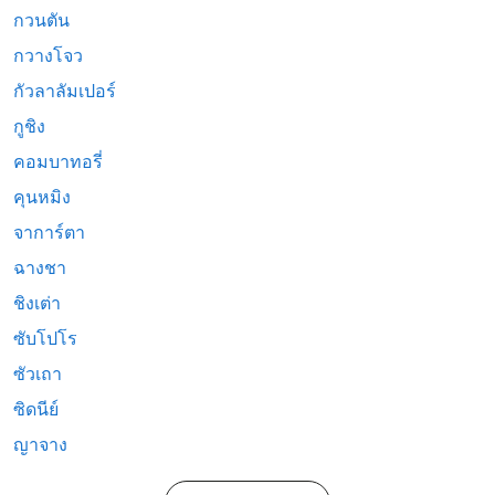
กวนตัน
กวางโจว
กัวลาลัมเปอร์
กูชิง
คอมบาทอรี่
คุนหมิง
จาการ์ตา
ฉางชา
ชิงเต่า
ซับโปโร
ซัวเถา
ซิดนีย์
ญาจาง