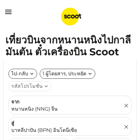

เที่ยวบินจากหนานหนิงไปกาลี
มันตัน ตั๋วเครื่องบิน Scoot
ไป-กลับ
expand_more
1 ผู้โดยสาร, ประหยัด
expand_more
รหัสโปรโมชั่น
expand_more
จาก
close
หนานหนิง (NNG) จีน
สู่
close
บาหลีปาปัน (BPN) อินโดนีเซีย