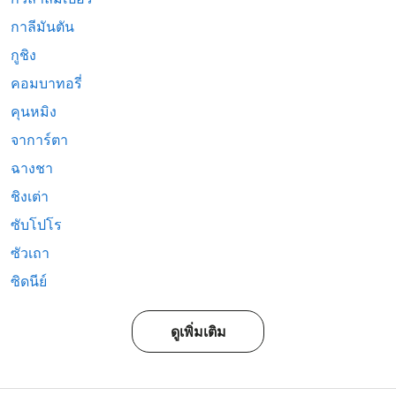
กาลีมันตัน
กูชิง
คอมบาทอรี่
คุนหมิง
จาการ์ตา
ฉางชา
ชิงเต่า
ซับโปโร
ซัวเถา
ซิดนีย์
ดูเพิ่มเติม