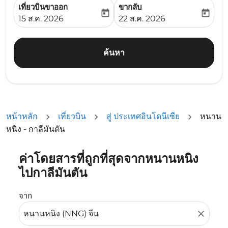
เที่ยวบินขาออก
ขากลับ
today
today
fc-booking-departure-date-aria-label
fc-booking-return-date-ari
15 ส.ค. 2026
22 ส.ค. 2026
ค้นหา
หน้าหลัก
เที่ยวบิน
สู่ ประเทศอินโดนีเซีย
หนาน
หนิง - กาลีมันตัน
ค่าโดยสารที่ถูกที่สุดจากหนานหนิง
ลองอัปเดตเส้นทางของคุณ (ต้นทางและ/หรือปลายทาง) หรือเลื
ไปกาลีมันตัน
จาก
close