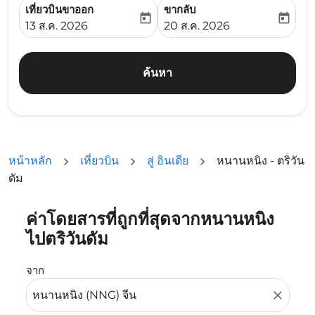
เที่ยวบินขาออก
ขากลับ
today
today
fc-booking-departure-date-aria-label
fc-booking-return-date-ari
13 ส.ค. 2026
20 ส.ค. 2026
ค้นหา
หน้าหลัก
เที่ยวบิน
สู่ อินเดีย
หนานหนิง - ตริวัน
ดัม
ค่าโดยสารที่ถูกที่สุดจากหนานหนิง
ลองอัปเดตเส้นทางของคุณ (ต้นทางและ/หรือปลายทาง) หรือเลื
ไปตริวันดัม
จาก
close