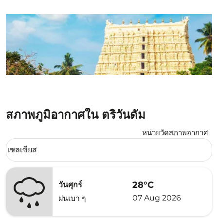
สภาพภูมิอากาศใน ตริวันดัม
หน่วยวัดสภาพอากาศ
:
Weather unit option เซลเซียส Selected
เซลเซียส
keyboard_arrow_down
28°C
วันศุกร์
07 Aug 2026
ฝนเบา ๆ