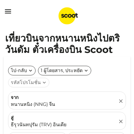

เที่ยวบินจากหนานหนิงไปตริ
วันดัม ตั๋วเครื่องบิน Scoot
ไป-กลับ
expand_more
1 ผู้โดยสาร, ประหยัด
expand_more
รหัสโปรโมชั่น
expand_more
จาก
close
หนานหนิง (NNG) จีน
สู่
close
ธีรุวนันทปุรัม (TRV) อินเดีย