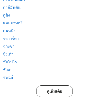
กาลีมันตัน
กูชิง
คอมบาทอรี่
คุนหมิง
จาการ์ตา
ฉางชา
ชิงเต่า
ซับโปโร
ซัวเถา
ซิดนีย์
ดูเพิ่มเติม