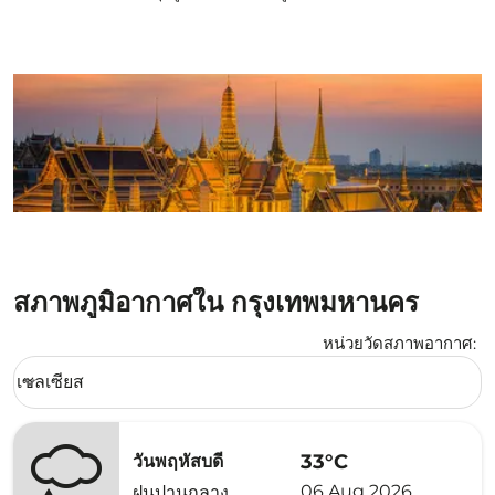
สภาพภูมิอากาศใน กรุงเทพมหานคร
หน่วยวัดสภาพอากาศ
:
Weather unit option เซลเซียส Selected
เซลเซียส
keyboard_arrow_down
33°C
วันพฤหัสบดี
06 Aug 2026
ฝนปานกลาง