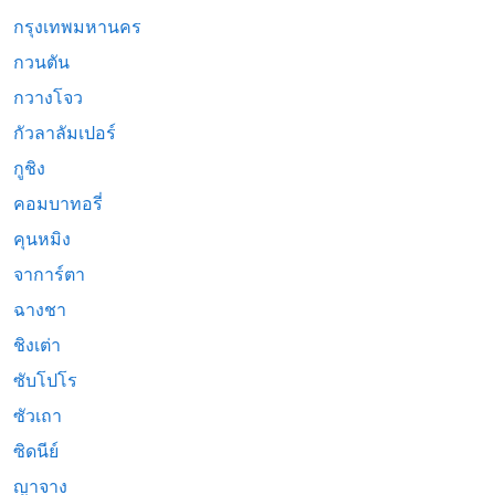
กรุงเทพมหานคร
กวนตัน
กวางโจว
กัวลาลัมเปอร์
กูชิง
คอมบาทอรี่
คุนหมิง
จาการ์ตา
ฉางชา
ชิงเต่า
ซับโปโร
ซัวเถา
ซิดนีย์
ญาจาง