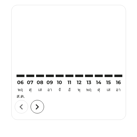
Displaying fares for สิงหาคม-2026
NNG–BKK: cmp-view-offers-disclaimer. ค้นหาข้อเสนอ
NNG–BKK: cmp-view-offers-disclaimer. ค้นหาข้อ
NNG–BKK: cmp-view-offers-disclaimer. ค้นห
NNG–BKK: cmp-view-offers-disclaimer. 
NNG–BKK: cmp-view-offers-disclaim
NNG–BKK: cmp-view-offers-disc
NNG–BKK: cmp-view-offers-
NNG–BKK: cmp-view-off
NNG–BKK: cmp-view
NNG–BKK: cmp-
NNG–BKK: 
NNG–B
N
06
07
08
09
10
11
12
13
14
15
16
17
พฤ
ศุ
เส
อา
จั
อั
พุ
พฤ
ศุ
เส
อา
จั
ส.ค.
chevron_left
chevron_right