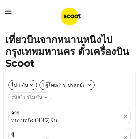

เที่ยวบินจากหนานหนิงไป
กรุงเทพมหานคร ตั๋วเครื่องบิน
Scoot
ไป-กลับ
expand_more
1 ผู้โดยสาร, ประหยัด
expand_more
รหัสโปรโมชั่น
expand_more
จาก
close
หนานหนิง (NNG) จีน
สู่
close