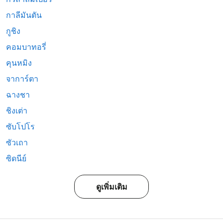
กาลีมันตัน
กูชิง
คอมบาทอรี่
คุนหมิง
จาการ์ตา
ฉางชา
ชิงเต่า
ซับโปโร
ซัวเถา
ซิดนีย์
ดูเพิ่มเติม