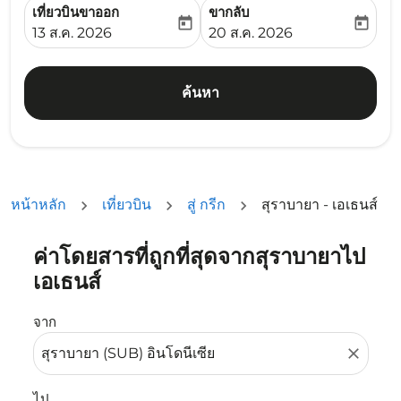
เที่ยวบินขาออก
ขากลับ
today
today
fc-booking-departure-date-aria-label
fc-booking-return-date-ari
13 ส.ค. 2026
20 ส.ค. 2026
ค้นหา
หน้าหลัก
เที่ยวบิน
สู่ กรีก
สุราบายา - เอเธนส์
ค่าโดยสารที่ถูกที่สุดจากสุราบายาไป
ลองอัปเดตเส้นทางของคุณ (ต้นทางและ/หรือปลายทาง) หรือเลื
เอเธนส์
จาก
close
ไป