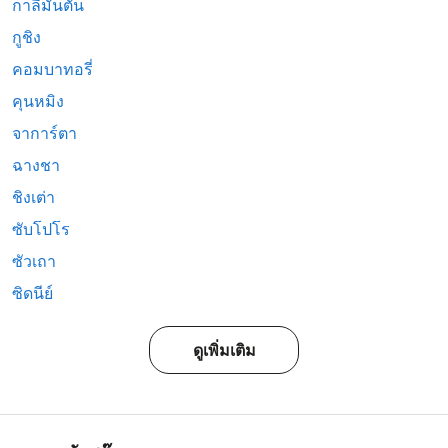
กาลีมันตัน
กูชิง
คอมบาทอรี่
คุนหมิง
จาการ์ตา
ฉางชา
ชิงเต่า
ซับโปโร
ซัวเถา
ซิดนีย์
ดูเพิ่มเติม