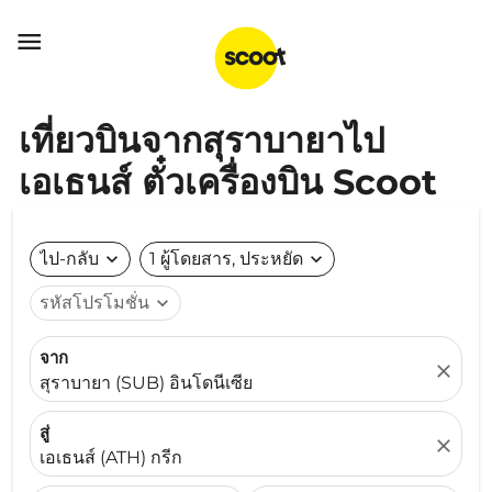

เที่ยวบินจากสุราบายาไป
เอเธนส์ ตั๋วเครื่องบิน Scoot
ไป-กลับ
expand_more
1 ผู้โดยสาร, ประหยัด
expand_more
รหัสโปรโมชั่น
expand_more
จาก
close
สุราบายา (SUB) อินโดนีเซีย
สู่
close
เอเธนส์ (ATH) กรีก