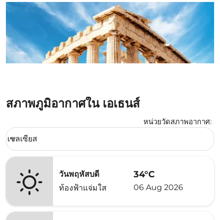
สภาพภูมิอากาศใน เอเธนส์
หน่วยวัดสภาพอากาศ
:
Weather unit option เซลเซียส Selected
เซลเซียส
keyboard_arrow_down
34°C
วันพฤหัสบดี
06 Aug 2026
ท้องฟ้าแจ่มใส