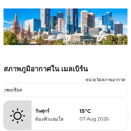
สภาพภูมิอากาศใน เมลเบิร์น
หน่วยวัดสภาพอากาศ
:
Weather unit option เซลเซียส Selected
เซลเซียส
keyboard_arrow_down
15°C
วันศุกร์
07 Aug 2026
ท้องฟ้าแจ่มใส