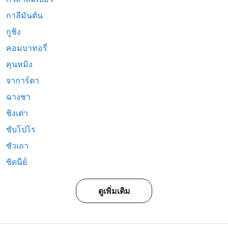
กาลีมันตัน
กูชิง
คอมบาทอรี่
คุนหมิง
จาการ์ตา
ฉางชา
ชิงเต่า
ซับโปโร
ซัวเถา
ซิดนีย์
ดูเพิ่มเติม