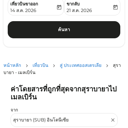
เที่ยวบินขาออก
ขากลับ
today
today
fc-booking-departure-date-aria-label
fc-booking-return-date-ari
14 ส.ค. 2026
21 ส.ค. 2026
ค้นหา
หน้าหลัก
เที่ยวบิน
สู่ ประเทศออสเตรเลีย
สุรา
บายา - เมลเบิร์น
ค่าโดยสารที่ถูกที่สุดจากสุราบายาไป
ลองอัปเดตเส้นทางของคุณ (ต้นทางและ/หรือปลายทาง) หรือเลื
เมลเบิร์น
จาก
close