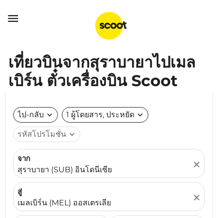

เที่ยวบินจากสุราบายาไปเมล
เบิร์น ตั๋วเครื่องบิน Scoot
ไป-กลับ
expand_more
1 ผู้โดยสาร, ประหยัด
expand_more
รหัสโปรโมชั่น
expand_more
จาก
close
สุราบายา (SUB) อินโดนีเซีย
สู่
close
เมลเบิร์น (MEL) ออสเตรเลีย