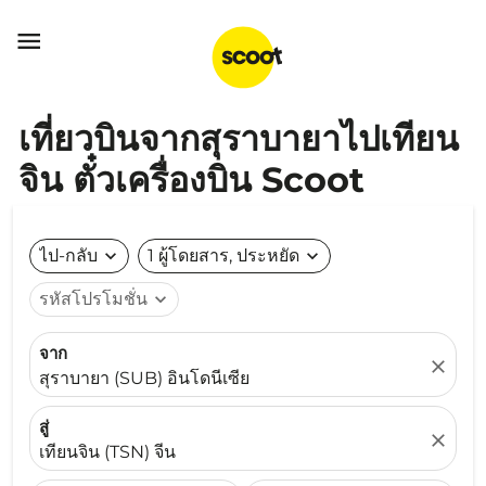

เที่ยวบินจากสุราบายาไปเทียน
จิน ตั๋วเครื่องบิน Scoot
ไป-กลับ
expand_more
1 ผู้โดยสาร, ประหยัด
expand_more
รหัสโปรโมชั่น
expand_more
จาก
close
สุราบายา (SUB) อินโดนีเซีย
สู่
close
เทียนจิน (TSN) จีน