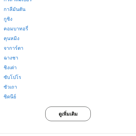
กาลีมันตัน
กูชิง
คอมบาทอรี่
คุนหมิง
จาการ์ตา
ฉางชา
ชิงเต่า
ซับโปโร
ซัวเถา
ซิดนีย์
ดูเพิ่มเติม