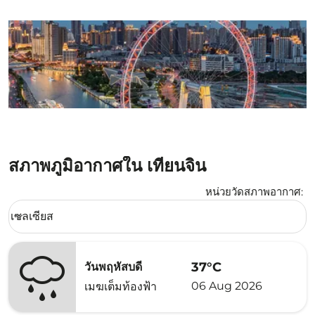
สภาพภูมิอากาศใน เทียนจิน
หน่วยวัดสภาพอากาศ
:
Weather unit option เซลเซียส Selected
เซลเซียส
keyboard_arrow_down
37°C
วันพฤหัสบดี
06 Aug 2026
เมฆเต็มท้องฟ้า