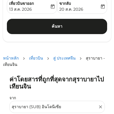
เที่ยวบินขาออก
ขากลับ
today
today
fc-booking-departure-date-aria-label
fc-booking-return-date-ari
13 ส.ค. 2026
20 ส.ค. 2026
ค้นหา
หน้าหลัก
เที่ยวบิน
สู่ ประเทศจีน
สุราบายา -
เทียนจิน
ค่าโดยสารที่ถูกที่สุดจากสุราบายาไป
ลองอัปเดตเส้นทางของคุณ (ต้นทางและ/หรือปลายทาง) หรือเลื
เทียนจิน
จาก
close