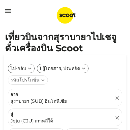

เที่ยวบินจากสุราบายาไปเชจู
ตั๋วเครื่องบิน Scoot
ไป-กลับ
expand_more
1 ผู้โดยสาร, ประหยัด
expand_more
รหัสโปรโมชั่น
expand_more
จาก
close
สุราบายา (SUB) อินโดนีเซีย
สู่
close
Jeju (CJU) เกาหลีใต้