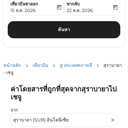
เที่ยวบินขาออก
ขากลับ
today
today
fc-booking-departure-date-aria-label
fc-booking-return-date-ari
15 ส.ค. 2026
22 ส.ค. 2026
ค้นหา
หน้าหลัก
เที่ยวบิน
สู่ ประเทศเกาหลี
สุราบายา
- เชจู
ค่าโดยสารที่ถูกที่สุดจากสุราบายาไป
ลองอัปเดตเส้นทางของคุณ (ต้นทางและ/หรือปลายทาง) หรือเลื
เชจู
จาก
close