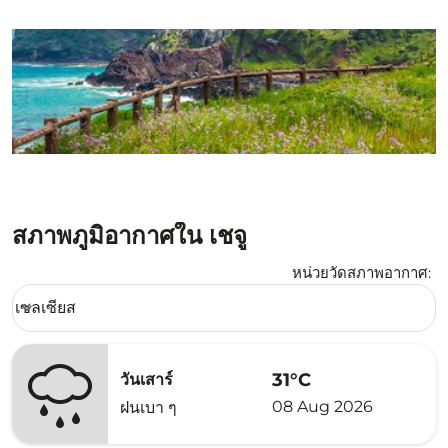
สภาพภูมิอากาศใน เชจู
หน่วยวัดสภาพอากาศ
:
Weather unit option เซลเซียส Selected
เซลเซียส
keyboard_arrow_down
31°C
วันเสาร์
08 Aug 2026
ฝนเบา ๆ