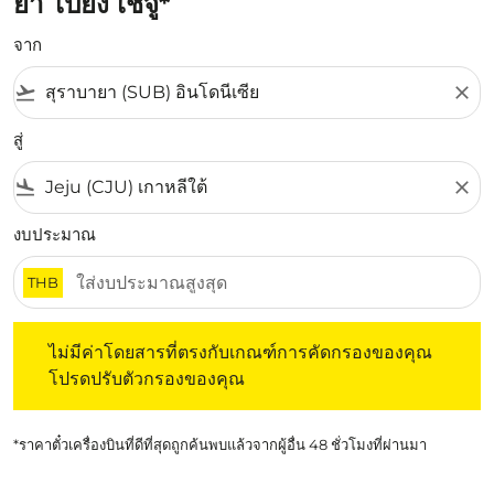
ยา ไปยัง เชจู*
จาก
flight_takeoff
close
สู่
flight_land
close
งบประมาณ
THB
ไม่มีค่าโดยสารที่ตรงกับเกณฑ์การคัดกรองของคุณ โปรดปรับต
ไม่มีค่าโดยสารที่ตรงกับเกณฑ์การคัดกรองของคุณ
โปรดปรับตัวกรองของคุณ
*ราคาตั๋วเครื่องบินที่ดีที่สุดถูกค้นพบแล้วจากผู้อื่น 48 ชั่วโมงที่ผ่านมา