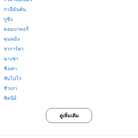
กาลีมันตัน
กูชิง
คอมบาทอรี่
คุนหมิง
จาการ์ตา
ฉางชา
ชิงเต่า
ซับโปโร
ซัวเถา
ซิดนีย์
ดูเพิ่มเติม