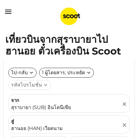

เที่ยวบินจากสุราบายาไป
ฮานอย ตั๋วเครื่องบิน Scoot
ไป-กลับ
expand_more
1 ผู้โดยสาร, ประหยัด
expand_more
รหัสโปรโมชั่น
expand_more
จาก
close
สุราบายา (SUB) อินโดนีเซีย
สู่
close
ฮานอย (HAN) เวียดนาม