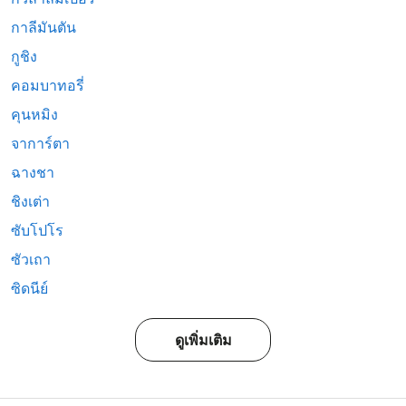
กาลีมันตัน
กูชิง
คอมบาทอรี่
คุนหมิง
จาการ์ตา
ฉางชา
ชิงเต่า
ซับโปโร
ซัวเถา
ซิดนีย์
ดูเพิ่มเติม