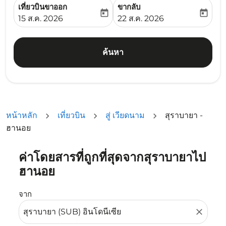
เที่ยวบินขาออก
ขากลับ
today
today
fc-booking-departure-date-aria-label
fc-booking-return-date-ari
15 ส.ค. 2026
22 ส.ค. 2026
ค้นหา
หน้าหลัก
เที่ยวบิน
สู่ เวียดนาม
สุราบายา -
ฮานอย
ค่าโดยสารที่ถูกที่สุดจากสุราบายาไป
ลองอัปเดตเส้นทางของคุณ (ต้นทางและ/หรือปลายทาง) หรือเลื
ฮานอย
จาก
close