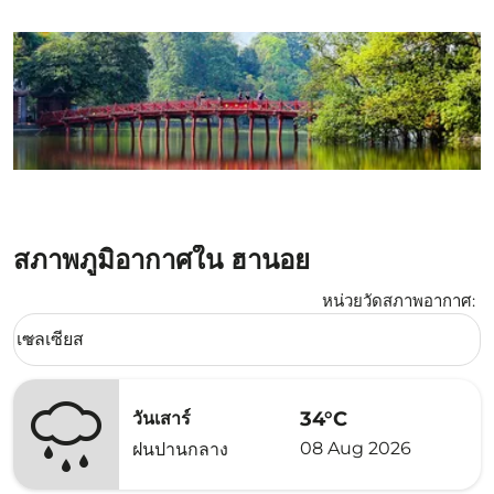
สภาพภูมิอากาศใน ฮานอย
หน่วยวัดสภาพอากาศ
:
Weather unit option เซลเซียส Selected
เซลเซียส
keyboard_arrow_down
34°C
วันเสาร์
08 Aug 2026
ฝนปานกลาง