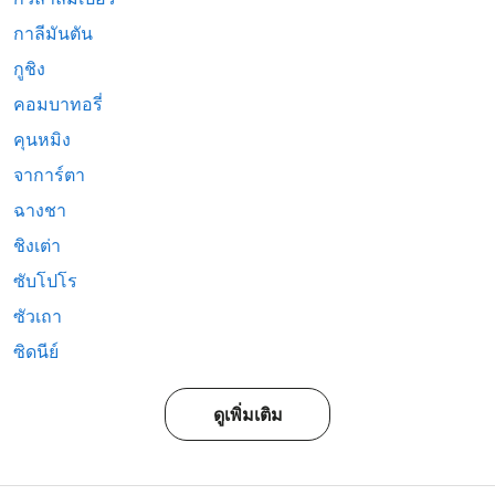
กาลีมันตัน
กูชิง
คอมบาทอรี่
คุนหมิง
จาการ์ตา
ฉางชา
ชิงเต่า
ซับโปโร
ซัวเถา
ซิดนีย์
ดูเพิ่มเติม