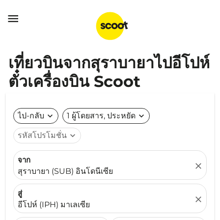

เที่ยวบินจากสุราบายาไปอีโปห์
ตั๋วเครื่องบิน Scoot
ไป-กลับ
expand_more
1 ผู้โดยสาร, ประหยัด
expand_more
รหัสโปรโมชั่น
expand_more
จาก
close
สุราบายา (SUB) อินโดนีเซีย
สู่
close
อีโปห์ (IPH) มาเลเซีย