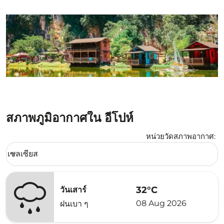
สภาพภูมิอากาศใน อีโปห์
หน่วยวัดสภาพอากาศ
:
Weather unit option เซลเซียส Selected
เซลเซียส
keyboard_arrow_down
32°C
วันเสาร์
08 Aug 2026
ฝนเบา ๆ