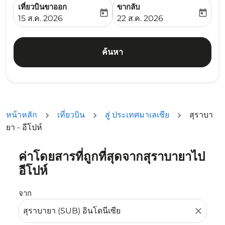
เที่ยวบินขาออก
ขากลับ
today
today
fc-booking-departure-date-aria-label
fc-booking-return-date-ari
15 ส.ค. 2026
22 ส.ค. 2026
ค้นหา
หน้าหลัก
เที่ยวบิน
สู่ ประเทศมาเลเซีย
สุราบา
ยา - อีโปห์
ค่าโดยสารที่ถูกที่สุดจากสุราบายาไป
ลองอัปเดตเส้นทางของคุณ (ต้นทางและ/หรือปลายทาง) หรือเลื
อีโปห์
จาก
close