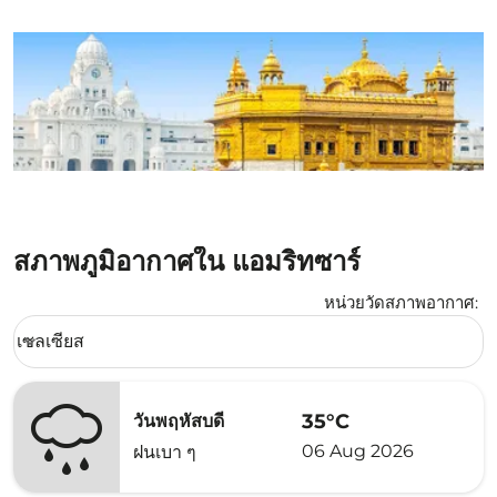
สภาพภูมิอากาศใน แอมริทซาร์
หน่วยวัดสภาพอากาศ
:
Weather unit option เซลเซียส Selected
เซลเซียส
keyboard_arrow_down
35°C
วันพฤหัสบดี
06 Aug 2026
ฝนเบา ๆ