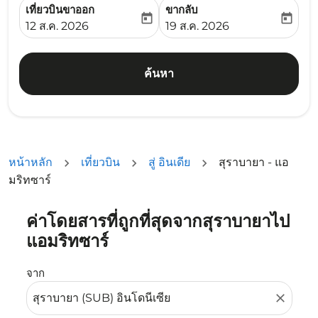
เที่ยวบินขาออก
ขากลับ
today
today
fc-booking-departure-date-aria-label
fc-booking-return-date-ari
12 ส.ค. 2026
19 ส.ค. 2026
ค้นหา
หน้าหลัก
เที่ยวบิน
สู่ อินเดีย
สุราบายา - แอ
มริทซาร์
ค่าโดยสารที่ถูกที่สุดจากสุราบายาไป
ลองอัปเดตเส้นทางของคุณ (ต้นทางและ/หรือปลายทาง) หรือเลื
แอมริทซาร์
จาก
close