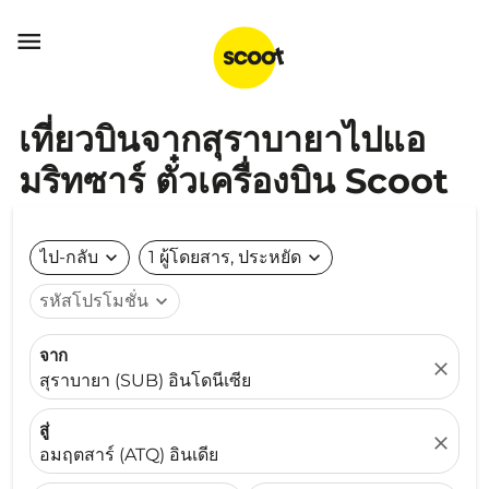

เที่ยวบินจากสุราบายาไปแอ
มริทซาร์ ตั๋วเครื่องบิน Scoot
ไป-กลับ
expand_more
1 ผู้โดยสาร, ประหยัด
expand_more
รหัสโปรโมชั่น
expand_more
จาก
close
สุราบายา (SUB) อินโดนีเซีย
สู่
close
อมฤตสาร์ (ATQ) อินเดีย