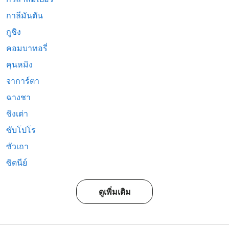
กาลีมันตัน
กูชิง
คอมบาทอรี่
คุนหมิง
จาการ์ตา
ฉางชา
ชิงเต่า
ซับโปโร
ซัวเถา
ซิดนีย์
ดูเพิ่มเติม