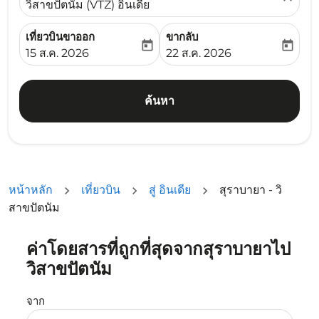
วิสาขปัตนัม (VTZ) อินเดีย
เที่ยวบินขาออก
ขากลับ
today
today
fc-booking-departure-date-aria-label
fc-booking-return-date-ari
15 ส.ค. 2026
22 ส.ค. 2026
ค้นหา
หน้าหลัก
เที่ยวบิน
สู่ อินเดีย
สุราบายา - วิ
สาขปัตนัม
ค่าโดยสารที่ถูกที่สุดจากสุราบายาไป
ลองอัปเดตเส้นทางของคุณ (ต้นทางและ/หรือปลายทาง) หรือเลื
วิสาขปัตนัม
จาก