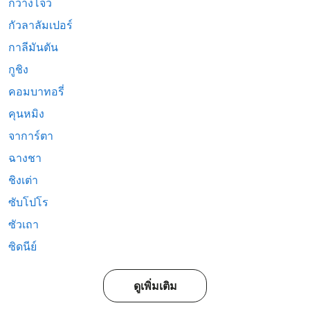
กวางโจว
กัวลาลัมเปอร์
กาลีมันตัน
กูชิง
คอมบาทอรี่
คุนหมิง
จาการ์ตา
ฉางชา
ชิงเต่า
ซับโปโร
ซัวเถา
ซิดนีย์
ดูเพิ่มเติม