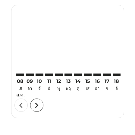
Displaying fares for สิงหาคม-2026
SUB–VTZ: cmp-view-offers-disclaimer. ค้นหาข้อเสนอ
SUB–VTZ: cmp-view-offers-disclaimer. ค้นหาข้อเ
SUB–VTZ: cmp-view-offers-disclaimer. ค้นหา
SUB–VTZ: cmp-view-offers-disclaimer. ค
SUB–VTZ: cmp-view-offers-disclaime
SUB–VTZ: cmp-view-offers-discl
SUB–VTZ: cmp-view-offers-
SUB–VTZ: cmp-view-off
SUB–VTZ: cmp-view
SUB–VTZ: cmp-
SUB–VTZ: 
SUB–V
S
08
09
10
11
12
13
14
15
16
17
18
19
เส
อา
จั
อั
พุ
พฤ
ศุ
เส
อา
จั
อั
พุ
ส.ค.
chevron_left
chevron_right