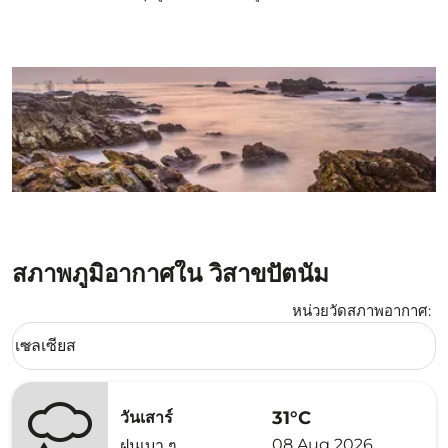
สภาพภูมิอากาศใน วิสาขปัตนัม
หน่วยวัดสภาพอากาศ
:
Weather unit option เซลเซียส Selected
เซลเซียส
keyboard_arrow_down
31°C
วันเสาร์
08 Aug 2026
ฝนเบา ๆ