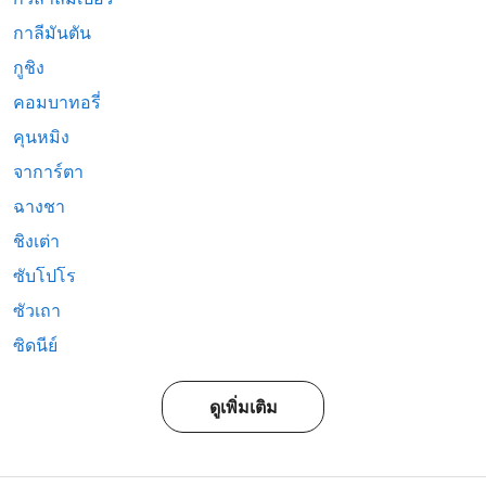
กาลีมันตัน
กูชิง
คอมบาทอรี่
คุนหมิง
จาการ์ตา
ฉางชา
ชิงเต่า
ซับโปโร
ซัวเถา
ซิดนีย์
ดูเพิ่มเติม