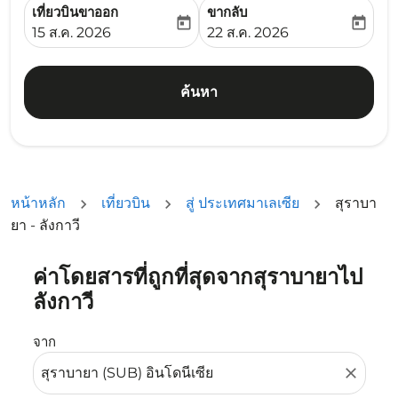
เที่ยวบินขาออก
ขากลับ
today
today
fc-booking-departure-date-aria-label
fc-booking-return-date-ari
15 ส.ค. 2026
22 ส.ค. 2026
ค้นหา
หน้าหลัก
เที่ยวบิน
สู่ ประเทศมาเลเซีย
สุราบา
ยา - ลังกาวี
ค่าโดยสารที่ถูกที่สุดจากสุราบายาไป
ลองอัปเดตเส้นทางของคุณ (ต้นทางและ/หรือปลายทาง) หรือเลื
ลังกาวี
จาก
close