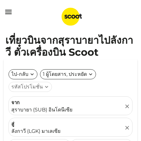

เที่ยวบินจากสุราบายาไปลังกา
วี ตั๋วเครื่องบิน Scoot
ไป-กลับ
expand_more
1 ผู้โดยสาร, ประหยัด
expand_more
รหัสโปรโมชั่น
expand_more
จาก
close
สุราบายา (SUB) อินโดนีเซีย
สู่
close
ลังกาวี (LGK) มาเลเซีย