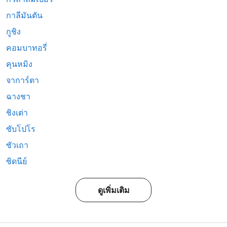
กาลีมันตัน
กูชิง
คอมบาทอรี่
คุนหมิง
จาการ์ตา
ฉางชา
ชิงเต่า
ซับโปโร
ซัวเถา
ซิดนีย์
ดูเพิ่มเติม