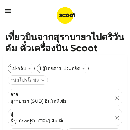

เที่ยวบินจากสุราบายาไปตริวัน
ดัม ตั๋วเครื่องบิน Scoot
ไป-กลับ
expand_more
1 ผู้โดยสาร, ประหยัด
expand_more
รหัสโปรโมชั่น
expand_more
จาก
close
สุราบายา (SUB) อินโดนีเซีย
สู่
close
ธีรุวนันทปุรัม (TRV) อินเดีย