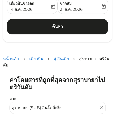
เที่ยวบินขาออก
ขากลับ
today
today
fc-booking-departure-date-aria-label
fc-booking-return-date-ari
14 ส.ค. 2026
21 ส.ค. 2026
ค้นหา
หน้าหลัก
เที่ยวบิน
สู่ อินเดีย
สุราบายา - ตริวัน
ดัม
ค่าโดยสารที่ถูกที่สุดจากสุราบายาไป
ลองอัปเดตเส้นทางของคุณ (ต้นทางและ/หรือปลายทาง) หรือเลื
ตริวันดัม
จาก
close