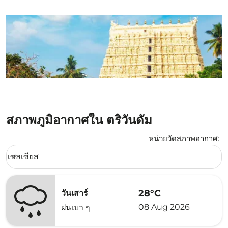
สภาพภูมิอากาศใน ตริวันดัม
หน่วยวัดสภาพอากาศ
:
Weather unit option เซลเซียส Selected
เซลเซียส
keyboard_arrow_down
28°C
วันเสาร์
08 Aug 2026
ฝนเบา ๆ