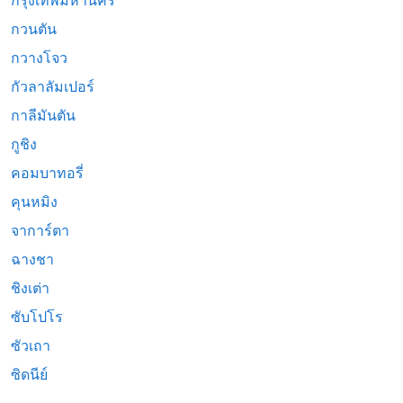
กรุงเทพมหานคร
กวนตัน
กวางโจว
กัวลาลัมเปอร์
กาลีมันตัน
กูชิง
คอมบาทอรี่
คุนหมิง
จาการ์ตา
ฉางชา
ชิงเต่า
ซับโปโร
ซัวเถา
ซิดนีย์