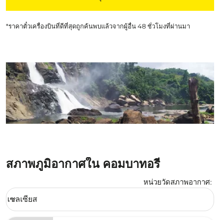
*ราคาตั๋วเครื่องบินที่ดีที่สุดถูกค้นพบแล้วจากผู้อื่น 48 ชั่วโมงที่ผ่านมา
สภาพภูมิอากาศใน คอมบาทอรี่
หน่วยวัดสภาพอากาศ
:
Weather unit option เซลเซียส Selected
เซลเซียส
keyboard_arrow_down