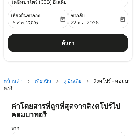
โคอิมบาโตร์ (CJB) อินเดีย
เที่ยวบินขาออก
ขากลับ
today
today
fc-booking-departure-date-aria-label
fc-booking-return-date-ari
15 ส.ค. 2026
22 ส.ค. 2026
ค้นหา
หน้าหลัก
เที่ยวบิน
สู่ อินเดีย
สิงคโปร์ - คอมบา
ทอรี่
ค่าโดยสารที่ถูกที่สุดจากสิงคโปร์ไป
ลองเปลี่ยนเดือนหรือเลือกวันที่ด้านล่างเพื่อค้นหาข้อเสนอ
คอมบาทอรี่
จาก