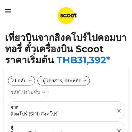

เที่ยวบินจากสิงคโปร์ไปคอมบา
ทอรี่ ตั๋วเครื่องบิน Scoot
ราคาเริ่มต้น
THB31,392*
ไป-กลับ
expand_more
1 ผู้โดยสาร, ประหยัด
expand_more
รหัสโปรโมชั่น
expand_more
จาก
close
สิงคโปร์ (SIN) สิงคโปร์
สู่
close