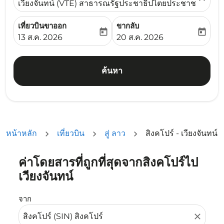
เวียงจันทน์ (VTE) สาธารณรัฐประชาธิปไตยประชาชนลาว
เที่ยวบินขาออก
ขากลับ
today
today
fc-booking-departure-date-aria-label
fc-booking-return-date-ari
13 ส.ค. 2026
20 ส.ค. 2026
ค้นหา
หน้าหลัก
เที่ยวบิน
สู่ ลาว
สิงคโปร์ - เวียงจันทน์
ค่าโดยสารที่ถูกที่สุดจากสิงคโปร์ไป
ลองอัปเดตเส้นทางของคุณ (ต้นทางและ/หรือปลายทาง) หรือเลื
เวียงจันทน์
จาก
close