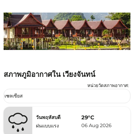
สภาพภูมิอากาศใน เวียงจันทน์
หน่วยวัดสภาพอากาศ
:
Weather unit option เซลเซียส Selected
เซลเซียส
keyboard_arrow_down
29°C
วันพฤหัสบดี
06 Aug 2026
ฝนแบบแรง