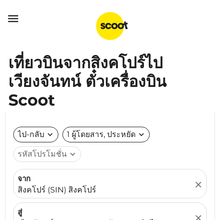

เที่ยวบินจากสิงคโปร์ไป
เวียงจันทน์ ตั๋วเครื่องบิน
Scoot
ไป-กลับ
expand_more
1 ผู้โดยสาร, ประหยัด
expand_more
รหัสโปรโมชั่น
expand_more
จาก
close
สิงคโปร์ (SIN) สิงคโปร์
สู่
close