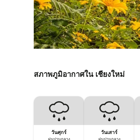
สภาพภูมิอากาศใน เชียงใหม่
วันศุกร์
วันเสาร์
ฝนปานกลาง
ฝนปานกลาง