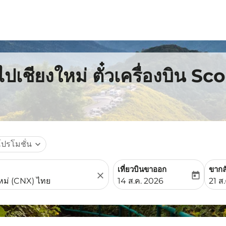
ไปเชียงใหม่ ตั๋วเครื่องบิน Sc
โปรโมชั่น
expand_more
เที่ยวบินขาออก
ขากล
close
today
fc-booking-departure-date-
fc-b
14 ส.ค. 2026
21 ส