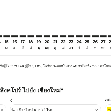
4
15
16
17
18
19
20
21
22
23
24
25
26
27
เส
อา
จั
อั
พุ
พฤ
ศุ
เส
อา
จั
อั
พุ
พฤ
ับผู้โดยสาร 1 คน (ผู้ใหญ่ 1 คน) ในชั้นประหยัดในช่วง 48 ชั่วโมงที่ผ่านมา ค่า
ิงคโปร์ ไปยัง เชียงใหม่*
สู่
งบ
close
flight_land
close
T