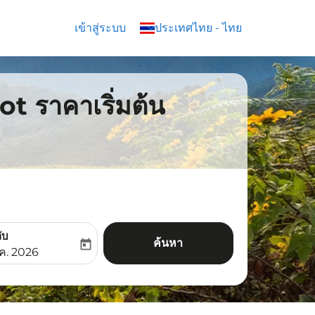
เข้าสู่ระบบ
keyboard_arrow_down
ประเทศไทย
-
ไทย
oot ราคาเริ่มต้น
ับ
ค้นหา
today
aria-label
ooking-return-date-aria-label
.ค. 2026