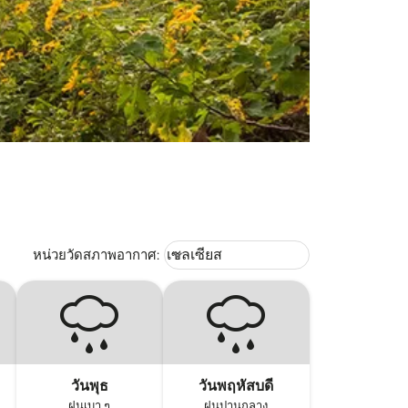
Weather unit option เซลเซียส Selec
หน่วยวัดสภาพอากาศ
:
เซลเซียส
keyboard_arrow_down
วันพุธ
วันพฤหัสบดี
ฝนเบา ๆ
ฝนปานกลาง