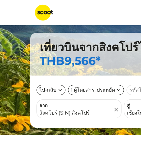
เที่ยวบินจากสิงคโปร์
THB9,566*
ไป-กลับ
expand_more
1 ผู้โดยสาร, ประหยัด
expand_more
รหัส
จาก
สู่
close