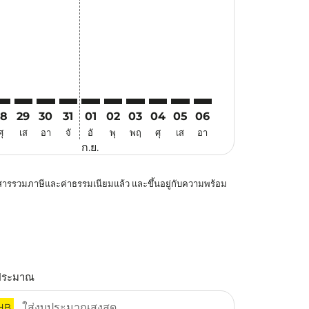
28
29
30
31
01
02
03
04
05
06
ศุ
เส
อา
จั
อั
พุ
พฤ
ศุ
เส
อา
ก.ย.
โดยสารรวมภาษีและค่าธรรมเนียมแล้ว และขึ้นอยู่กับความพร้อม
ประมาณ
HB