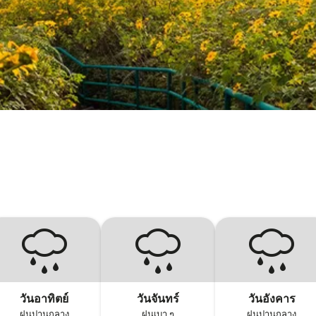
วันอาทิตย์
วันจันทร์
วันอังคาร
ฝนปานกลาง
ฝนเบา ๆ
ฝนปานกลาง