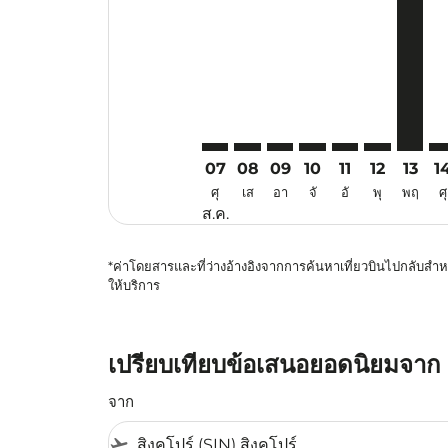
07
08
09
10
11
12
13
1
ศุ
เส
อา
จั
อั
พุ
พฤ
ศุ
ส.ค.
*ค่าโดยสารและที่ว่างอ้างอิงจากการค้นหาเที่ยวบินไปกลับสำหร
ให้บริการ
เปรียบเทียบข้อเสนอยอดนิยมจาก ส
จาก
flight_takeoff