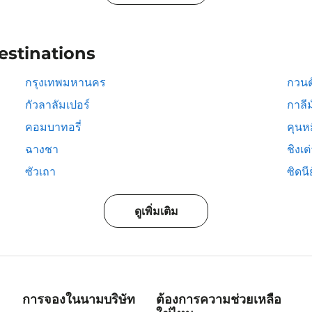
estinations
กรุงเทพมหานคร
กวนต
กัวลาลัมเปอร์
กาลีม
คอมบาทอรี่
คุนห
ฉางชา
ชิงเต
ซัวเถา
ซิดนีย
ดูเพิ่มเติม
การจองในนามบริษัท
ต้องการความช่วยเหลือ