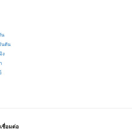
ัน
ันตัน
มิง
่า
์
เชื่อมต่อ