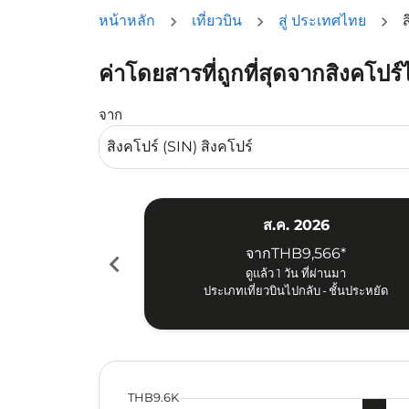
หน้าหลัก
เที่ยวบิน
สู่ ประเทศไทย
ส
ค่าโดยสารที่ถูกที่สุดจากสิงคโปร์
จาก
ส.ค. 2026
จาก
THB9,566
*
chevron_left
ดูแล้ว 1 วัน ที่ผ่านมา
ประเภทเที่ยวบินไปกลับ
-
ชั้นประหยัด
cmp-daily-histogram-bars-legend-min-
THB9.6K
Displaying fares for สิงหาคม-202
SIN–CNX: cmp-view-offers-discla
SIN–CNX: cmp-view-offers-di
SIN–CNX: cmp-view-offer
SIN–CNX: cmp-view-o
SIN–CNX: cmp-vi
SIN–CNX: c
SIN–CN
SI