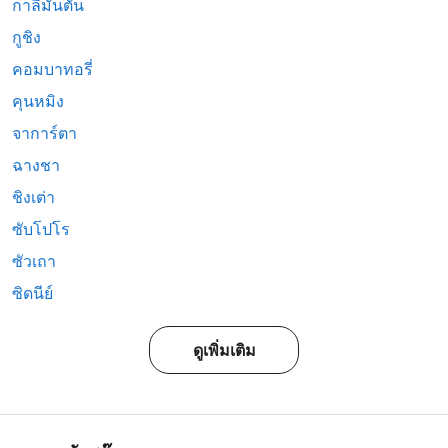
กาลีมันตัน
กูชิง
คอมบาทอรี่
คุนหมิง
จาการ์ตา
ฉางชา
ชิงเต่า
ซับโปโร
ซัวเถา
ซิดนีย์
ดูเพิ่มเติม