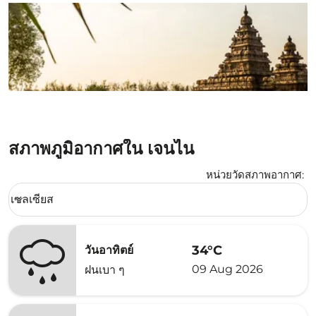
สภาพภูมิอากาศใน เจนไน
หน่วยวัดสภาพอากาศ
:
Weather unit option เซลเซียส Selected
เซลเซียส
keyboard_arrow_down
34°C
วันอาทิตย์
09 Aug 2026
ฝนเบา ๆ