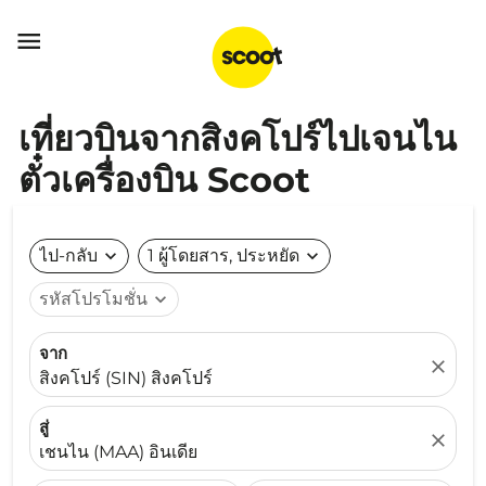

เที่ยวบินจากสิงคโปร์ไปเจนไน
ตั๋วเครื่องบิน Scoot
ไป-กลับ
expand_more
1 ผู้โดยสาร, ประหยัด
expand_more
รหัสโปรโมชั่น
expand_more
จาก
close
สิงคโปร์ (SIN) สิงคโปร์
สู่
close
เชนไน (MAA) อินเดีย