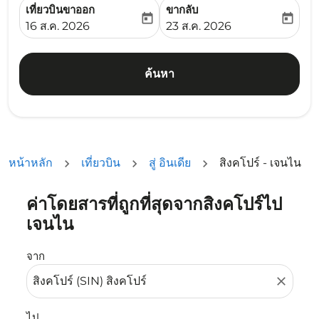
เที่ยวบินขาออก
ขากลับ
today
today
fc-booking-departure-date-aria-label
fc-booking-return-date-ari
16 ส.ค. 2026
23 ส.ค. 2026
ค้นหา
หน้าหลัก
เที่ยวบิน
สู่ อินเดีย
สิงคโปร์ - เจนไน
ค่าโดยสารที่ถูกที่สุดจากสิงคโปร์ไป
ลองอัปเดตเส้นทางของคุณ (ต้นทางและ/หรือปลายทาง) หรือเลื
เจนไน
จาก
close
ไป