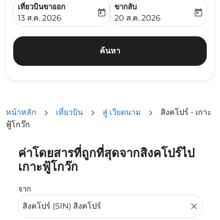
เที่ยวบินขาออก
ขากลับ
today
today
fc-booking-departure-date-aria-label
fc-booking-return-date-ari
13 ส.ค. 2026
20 ส.ค. 2026
ค้นหา
หน้าหลัก
เที่ยวบิน
สู่ เวียดนาม
สิงคโปร์ - เกาะ
ฟู้โกว๊ก
ค่าโดยสารที่ถูกที่สุดจากสิงคโปร์ไป
ลองอัปเดตเส้นทางของคุณ (ต้นทางและ/หรือปลายทาง) หรือเลื
เกาะฟู้โกว๊ก
จาก
close