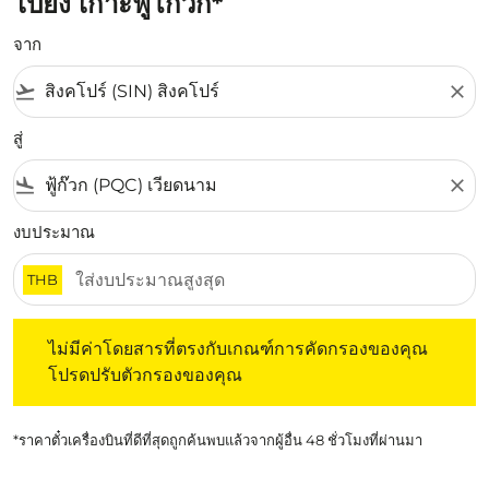
ไปยัง เกาะฟู้โกว๊ก*
จาก
flight_takeoff
close
สู่
flight_land
close
งบประมาณ
THB
ไม่มีค่าโดยสารที่ตรงกับเกณฑ์การคัดกรองของคุณ โปรดปรับต
ไม่มีค่าโดยสารที่ตรงกับเกณฑ์การคัดกรองของคุณ
โปรดปรับตัวกรองของคุณ
*ราคาตั๋วเครื่องบินที่ดีที่สุดถูกค้นพบแล้วจากผู้อื่น 48 ชั่วโมงที่ผ่านมา