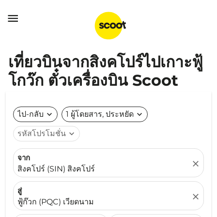

เที่ยวบินจากสิงคโปร์ไปเกาะฟู้
โกว๊ก ตั๋วเครื่องบิน Scoot
ไป-กลับ
expand_more
1 ผู้โดยสาร, ประหยัด
expand_more
รหัสโปรโมชั่น
expand_more
จาก
close
สิงคโปร์ (SIN) สิงคโปร์
สู่
close
ฟู้ก๊วก (PQC) เวียดนาม