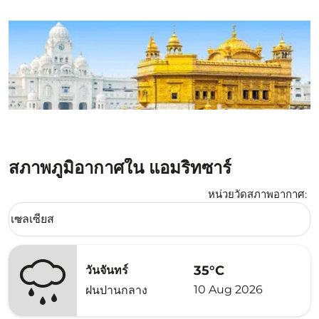
สภาพภูมิอากาศใน แอมริทซาร์
หน่วยวัดสภาพอากาศ
:
Weather unit option เซลเซียส Selected
เซลเซียส
keyboard_arrow_down
35°C
วันจันทร์
10 Aug 2026
ฝนปานกลาง