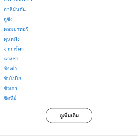
กาลีมันตัน
กูชิง
คอมบาทอรี่
คุนหมิง
จาการ์ตา
ฉางชา
ชิงเต่า
ซับโปโร
ซัวเถา
ซิดนีย์
ดูเพิ่มเติม