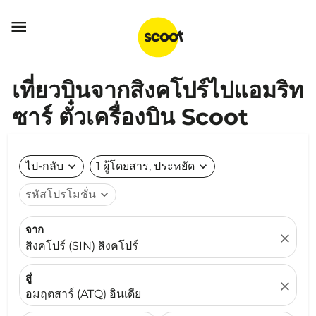

เที่ยวบินจากสิงคโปร์ไปแอมริท
ซาร์ ตั๋วเครื่องบิน Scoot
ไป-กลับ
expand_more
1 ผู้โดยสาร, ประหยัด
expand_more
รหัสโปรโมชั่น
expand_more
จาก
close
สิงคโปร์ (SIN) สิงคโปร์
สู่
close
อมฤตสาร์ (ATQ) อินเดีย