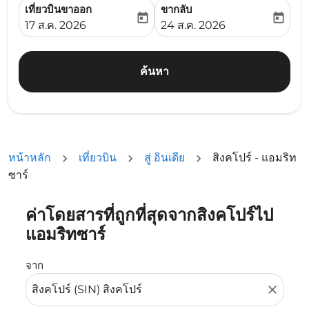
เที่ยวบินขาออก
ขากลับ
today
today
fc-booking-departure-date-aria-label
fc-booking-return-date-ari
17 ส.ค. 2026
24 ส.ค. 2026
ค้นหา
หน้าหลัก
เที่ยวบิน
สู่ อินเดีย
สิงคโปร์ - แอมริท
ซาร์
ค่าโดยสารที่ถูกที่สุดจากสิงคโปร์ไป
ลองอัปเดตเส้นทางของคุณ (ต้นทางและ/หรือปลายทาง) หรือเลื
แอมริทซาร์
จาก
close