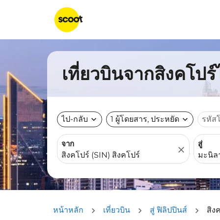
เที่ยวบินจากสิงคโปร์
ไป-กลับ
expand_more
1 ผู้โดยสาร, ประหยัด
expand_more
รหัส
จาก
สู่
close
หน้าหลัก
เที่ยวบิน
สู่ ฟิลิปปินส์
สิง