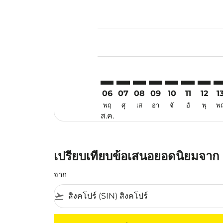
Displaying fares for สิงหาคม-202
SIN–MNL: cmp-view-offers-discla
SIN–MNL: cmp-view-offers-di
SIN–MNL: cmp-view-offer
SIN–MNL: cmp-view-
SIN–MNL: cmp-v
SIN–MNL: c
SIN–MN
SI
06
07
08
09
10
11
12
1
พฤ
ศุ
เส
อา
จั
อั
พุ
พ
ส.ค.
เปรียบเทียบข้อเสนอยอดนิยมจาก ส
จาก
flight_takeoff
ไม่มีค่าโดยสารที่ตรงกับเกณฑ์การคัดกรองของค