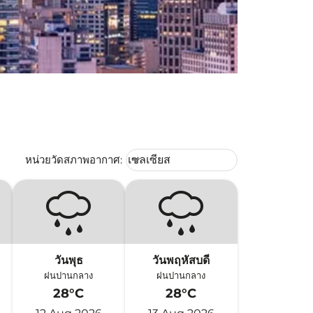
Weather unit option เซลเซียส Selec
หน่วยวัดสภาพอากาศ
:
เซลเซียส
keyboard_arrow_down
วันพุธ
วันพฤหัสบดี
ฝนปานกลาง
ฝนปานกลาง
28°C
28°C