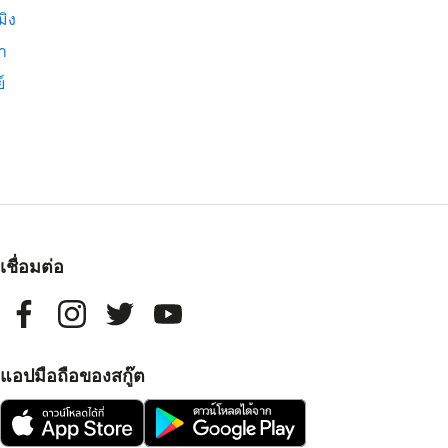
มิง
่า
์
เชื่อมต่อ
แอปมือถือของสกู๊ต