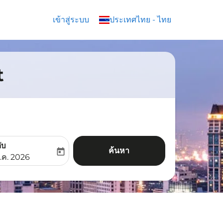
เข้าสู่ระบบ
keyboard_arrow_down
ประเทศไทย
-
ไทย
t
ับ
ค้นหา
today
aria-label
ooking-return-date-aria-label
.ค. 2026