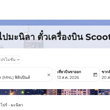
ไปมะนิลา ตั๋วเครื่องบิน Scoo
โปรโมชั่น
expand_more
เที่ยวบินขาออก
ขากล
close
today
fc-booking-departure-date-
fc-b
13 ส.ค. 2026
20 ส
คโปร์ - มะนิลา