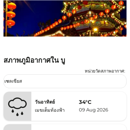
สภาพภูมิอากาศใน บู
หน่วยวัดสภาพอากาศ
:
Weather unit option เซลเซียส Selected
เซลเซียส
keyboard_arrow_down
34°C
วันอาทิตย์
09 Aug 2026
เมฆเต็มท้องฟ้า