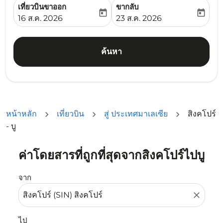
เที่ยวบินขาออก
ขากลับ
today
today
fc-booking-departure-date-aria-label
fc-booking-return-date-ari
16 ส.ค. 2026
23 ส.ค. 2026
ค้นหา
หน้าหลัก
เที่ยวบิน
สู่ ประเทศมาเลเซีย
สิงคโปร์
- บู
ค่าโดยสารที่ถูกที่สุดจากสิงคโปร์ไปบู
ลองอัปเดตเส้นทางของคุณ (ต้นทางและ/หรือปลายทาง) หรือเลื
จาก
close
ไป