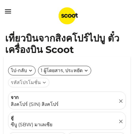

เที่ยวบินจากสิงคโปร์ไปบู ตั๋ว
เครื่องบิน Scoot
ไป-กลับ
expand_more
1 ผู้โดยสาร, ประหยัด
expand_more
รหัสโปรโมชั่น
expand_more
จาก
close
สิงคโปร์ (SIN) สิงคโปร์
สู่
close
ซีบู (SBW) มาเลเซีย