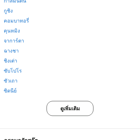
กาลีมันตัน
กูชิง
คอมบาทอรี่
คุนหมิง
จาการ์ตา
ฉางชา
ชิงเต่า
ซับโปโร
ซัวเถา
ซิดนีย์
ดูเพิ่มเติม