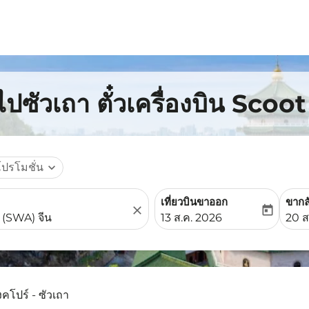
ไปซัวเถา ตั๋วเครื่องบิน Scoot
โปรโมชั่น
expand_more
เที่ยวบินขาออก
ขากล
close
today
fc-booking-departure-date-
fc-b
13 ส.ค. 2026
20 ส
งคโปร์ - ซัวเถา