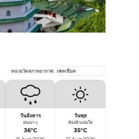
Weather unit option เซลเซียส Selec
หน่วยวัดสภาพอากาศ
:
เซลเซียส
keyboard_arrow_down
วันอังคาร
วันพุธ
ฝนเบา ๆ
ท้องฟ้าแจ่มใส
36°C
35°C