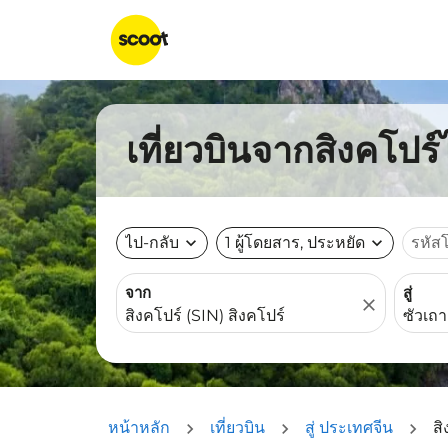
เที่ยวบินจากสิงคโปร์
ไป-กลับ
expand_more
1 ผู้โดยสาร, ประหยัด
expand_more
รหัส
จาก
สู่
close
หน้าหลัก
เที่ยวบิน
สู่ ประเทศจีน
สิ