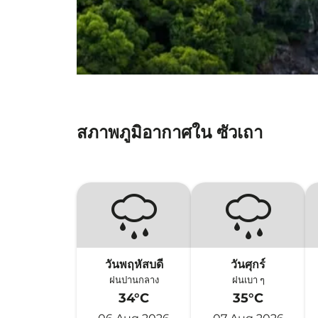
สภาพภูมิอากาศใน ซัวเถา
วันพฤหัสบดี
วันศุกร์
ฝนปานกลาง
ฝนเบา ๆ
34°C
35°C