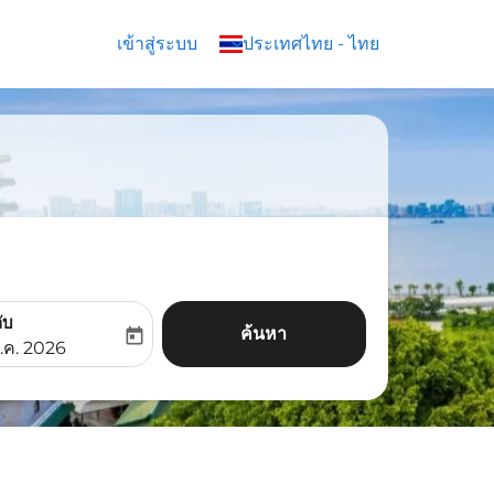
เข้าสู่ระบบ
keyboard_arrow_down
ประเทศไทย
-
ไทย
ับ
ค้นหา
today
aria-label
ooking-return-date-aria-label
.ค. 2026