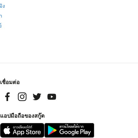
มิง
่า
์
เชื่อมต่อ
แอปมือถือของสกู๊ต