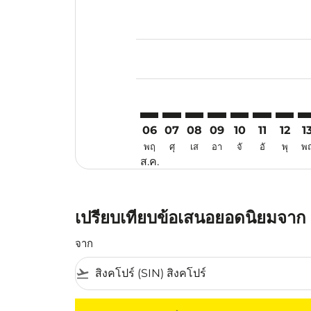
Displaying fares for สิงหาคม-202
SIN–SWA: cmp-view-offers-discla
SIN–SWA: cmp-view-offers-di
SIN–SWA: cmp-view-offer
SIN–SWA: cmp-view-o
SIN–SWA: cmp-v
SIN–SWA: c
SIN–SW
SI
06
07
08
09
10
11
12
1
พฤ
ศุ
เส
อา
จั
อั
พุ
พ
ส.ค.
เปรียบเทียบข้อเสนอยอดนิยมจาก ส
จาก
flight_takeoff
ไม่มีค่าโดยสารที่ตรงกับเกณฑ์การคัดกรองของค