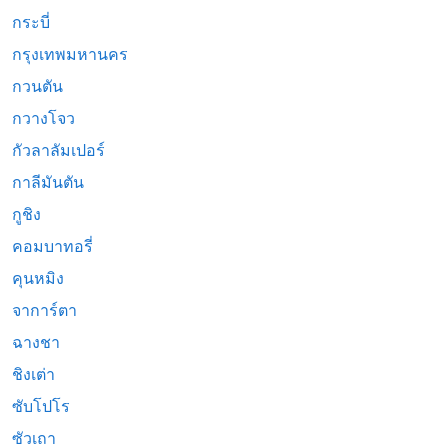
กระบี่
กรุงเทพมหานคร
กวนตัน
กวางโจว
กัวลาลัมเปอร์
กาลีมันตัน
กูชิง
คอมบาทอรี่
คุนหมิง
จาการ์ตา
ฉางชา
ชิงเต่า
ซับโปโร
ซัวเถา