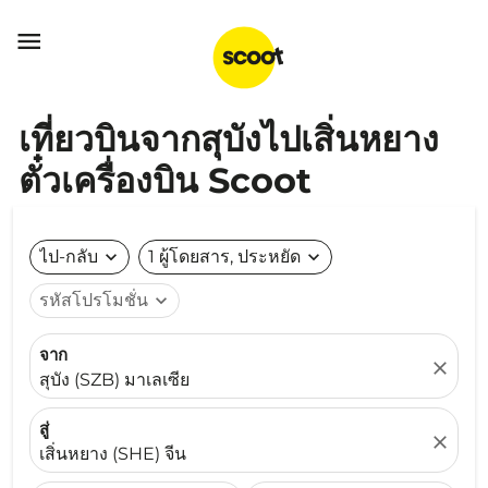

เที่ยวบินจากสุบังไปเสิ่นหยาง
ตั๋วเครื่องบิน Scoot
ไป-กลับ
expand_more
1 ผู้โดยสาร, ประหยัด
expand_more
รหัสโปรโมชั่น
expand_more
จาก
close
สุบัง (SZB) มาเลเซีย
สู่
close
เสิ่นหยาง (SHE) จีน