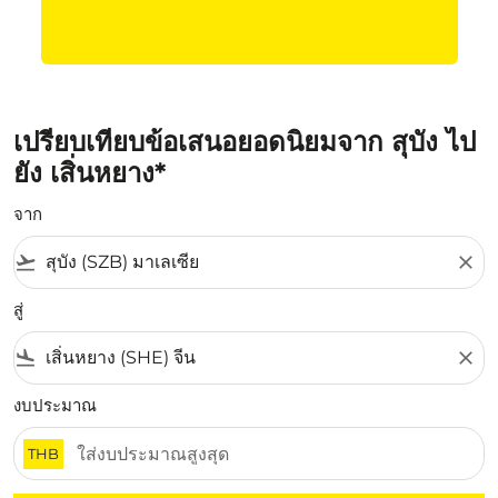
เปรียบเทียบข้อเสนอยอดนิยมจาก สุบัง ไป
ยัง เสิ่นหยาง*
จาก
flight_takeoff
close
สู่
flight_land
close
งบประมาณ
THB