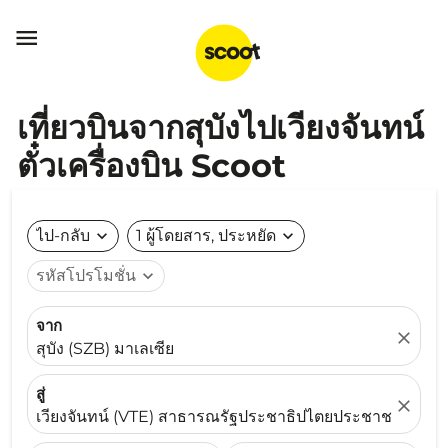

เที่ยวบินจากสุบังไปเวียงจันทน์
ตั๋วเครื่องบิน Scoot
ไป-กลับ
expand_more
1 ผู้โดยสาร, ประหยัด
expand_more
รหัสโปรโมชั่น
expand_more
จาก
close
สุบัง (SZB) มาเลเซีย
สู่
close
เวียงจันทน์ (VTE) สาธารณรัฐประชาธิปไตยประชาชนลาว