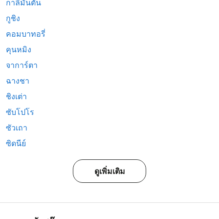
กาลีมันตัน
กูชิง
คอมบาทอรี่
คุนหมิง
จาการ์ตา
ฉางชา
ชิงเต่า
ซับโปโร
ซัวเถา
ซิดนีย์
ดูเพิ่มเติม