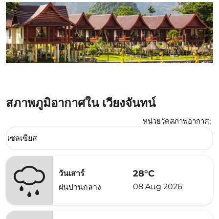
สภาพภูมิอากาศใน เวียงจันทน์
หน่วยวัดสภาพอากาศ
:
Weather unit option เซลเซียส Selected
เซลเซียส
keyboard_arrow_down
28°C
วันเสาร์
08 Aug 2026
ฝนปานกลาง