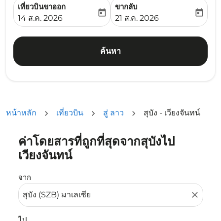
เที่ยวบินขาออก
ขากลับ
today
today
fc-booking-departure-date-aria-label
fc-booking-return-date-ari
14 ส.ค. 2026
21 ส.ค. 2026
ค้นหา
หน้าหลัก
เที่ยวบิน
สู่ ลาว
สุบัง - เวียงจันทน์
ค่าโดยสารที่ถูกที่สุดจากสุบังไป
ลองอัปเดตเส้นทางของคุณ (ต้นทางและ/หรือปลายทาง) หรือเลื
เวียงจันทน์
จาก
close
ไป