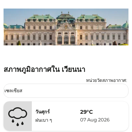
สภาพภูมิอากาศใน เวียนนา
หน่วยวัดสภาพอากาศ
:
Weather unit option เซลเซียส Selected
เซลเซียส
keyboard_arrow_down
29°C
วันศุกร์
07 Aug 2026
ฝนเบา ๆ