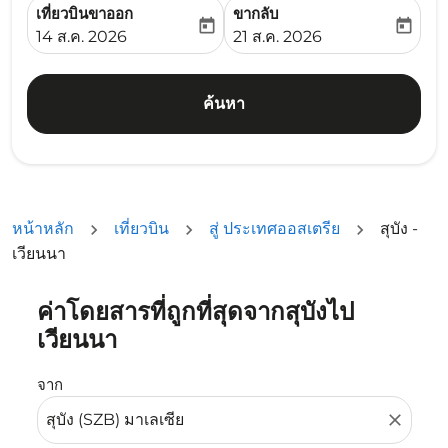
เที่ยวบินขาออก
ขากลับ
today
today
fc-booking-departure-date-aria-label
fc-booking-return-date-ari
14 ส.ค. 2026
21 ส.ค. 2026
ค้นหา
หน้าหลัก
เที่ยวบิน
สู่ ประเทศออสเตรีย
สุบัง -
เวียนนา
ค่าโดยสารที่ถูกที่สุดจากสุบังไป
ลองอัปเดตเส้นทางของคุณ (ต้นทางและ/หรือปลายทาง) หรือเลื
เวียนนา
จาก
close