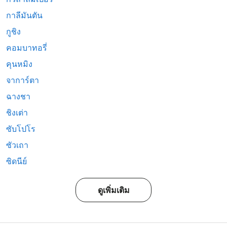
กาลีมันตัน
กูชิง
คอมบาทอรี่
คุนหมิง
จาการ์ตา
ฉางชา
ชิงเต่า
ซับโปโร
ซัวเถา
ซิดนีย์
ดูเพิ่มเติม