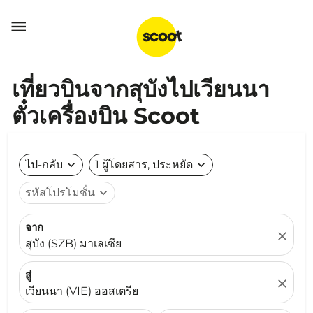

เที่ยวบินจากสุบังไปเวียนนา
ตั๋วเครื่องบิน Scoot
ไป-กลับ
expand_more
1 ผู้โดยสาร, ประหยัด
expand_more
รหัสโปรโมชั่น
expand_more
จาก
close
สุบัง (SZB) มาเลเซีย
สู่
close
เวียนนา (VIE) ออสเตรีย