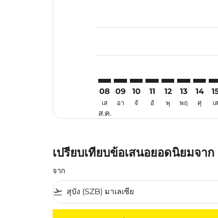
Displaying fares for สิงหาคม-202
SZB–ATQ: cmp-view-offers-discla
SZB–ATQ: cmp-view-offers-di
SZB–ATQ: cmp-view-offer
SZB–ATQ: cmp-view-o
SZB–ATQ: cmp-v
SZB–ATQ: c
SZB–AT
SZ
08
09
10
11
12
13
14
1
เส
อา
จั
อั
พุ
พฤ
ศุ
เ
ส.ค.
เปรียบเทียบข้อเสนอยอดนิยมจาก ส
จาก
flight_takeoff
ไม่มีค่าโดยสารที่ตรงกับเกณฑ์การคัดกรองของค