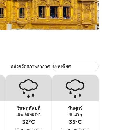
Weather unit option เซลเซียส Selec
หน่วยวัดสภาพอากาศ
:
เซลเซียส
keyboard_arrow_down
วันพฤหัสบดี
วันศุกร์
เมฆเต็มท้องฟ้า
ฝนเบา ๆ
32°C
35°C