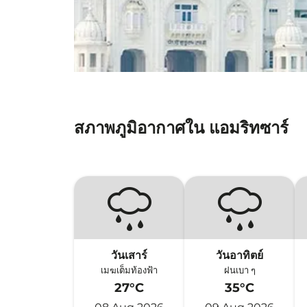
สภาพภูมิอากาศใน แอมริทซาร์
วันเสาร์
วันอาทิตย์
เมฆเต็มท้องฟ้า
ฝนเบา ๆ
27°C
35°C