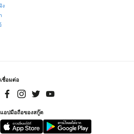
มิง
่า
์
เชื่อมต่อ
แอปมือถือของสกู๊ต