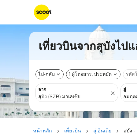
เที่ยวบินจากสุบังไปแ
ไป-กลับ
expand_more
1 ผู้โดยสาร, ประหยัด
expand_more
รหัส
จาก
สู่
close
หน้าหลัก
เที่ยวบิน
สู่ อินเดีย
สุบัง 