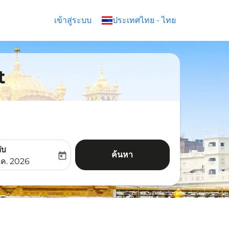
เข้าสู่ระบบ
keyboard_arrow_down
ประเทศไทย
-
ไทย
t
ับ
ค้นหา
today
aria-label
ooking-return-date-aria-label
.ค. 2026