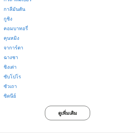
กาลีมันตัน
กูชิง
คอมบาทอรี่
คุนหมิง
จาการ์ตา
ฉางชา
ชิงเต่า
ซับโปโร
ซัวเถา
ซิดนีย์
ดูเพิ่มเติม