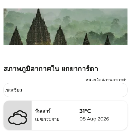
สภาพภูมิอากาศใน ยกยาการ์ตา
หน่วยวัดสภาพอากาศ
:
Weather unit option เซลเซียส Selected
เซลเซียส
keyboard_arrow_down
31°C
วันเสาร์
08 Aug 2026
เมฆกระจาย