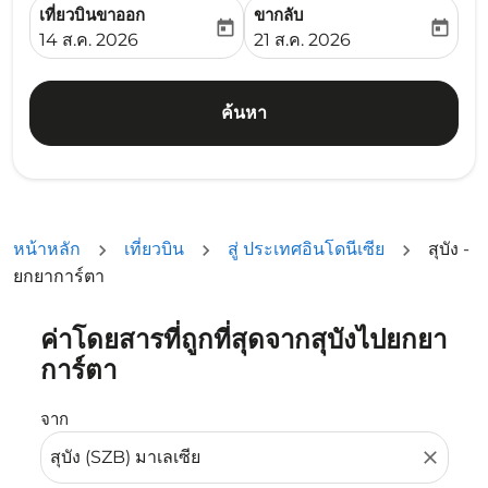
เที่ยวบินขาออก
ขากลับ
today
today
fc-booking-departure-date-aria-label
fc-booking-return-date-ari
14 ส.ค. 2026
21 ส.ค. 2026
ค้นหา
หน้าหลัก
เที่ยวบิน
สู่ ประเทศอินโดนีเซีย
สุบัง -
ยกยาการ์ตา
ค่าโดยสารที่ถูกที่สุดจากสุบังไปยกยา
ลองอัปเดตเส้นทางของคุณ (ต้นทางและ/หรือปลายทาง) หรือเลื
การ์ตา
จาก
close