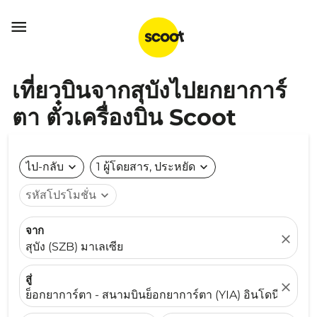

เที่ยวบินจากสุบังไปยกยาการ์
ตา ตั๋วเครื่องบิน Scoot
ไป-กลับ
expand_more
1 ผู้โดยสาร, ประหยัด
expand_more
รหัสโปรโมชั่น
expand_more
จาก
close
สุบัง (SZB) มาเลเซีย
สู่
close
ย็อกยาการ์ตา - สนามบินย็อกยาการ์ตา (YIA) อินโดนีเซีย