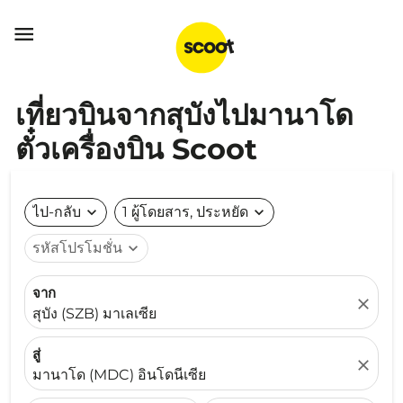

เที่ยวบินจากสุบังไปมานาโด
ตั๋วเครื่องบิน Scoot
ไป-กลับ
expand_more
1 ผู้โดยสาร, ประหยัด
expand_more
รหัสโปรโมชั่น
expand_more
จาก
close
สุบัง (SZB) มาเลเซีย
สู่
close
มานาโด (MDC) อินโดนีเซีย