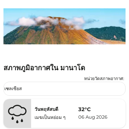
สภาพภูมิอากาศใน มานาโด
หน่วยวัดสภาพอากาศ
:
Weather unit option เซลเซียส Selected
เซลเซียส
keyboard_arrow_down
32°C
วันพฤหัสบดี
06 Aug 2026
เมฆเป็นหย่อม ๆ