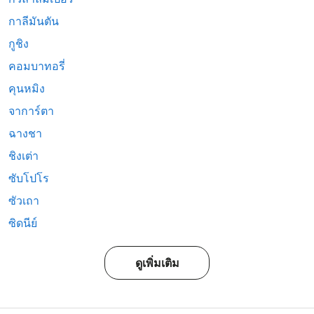
กาลีมันตัน
กูชิง
คอมบาทอรี่
คุนหมิง
จาการ์ตา
ฉางชา
ชิงเต่า
ซับโปโร
ซัวเถา
ซิดนีย์
ดูเพิ่มเติม