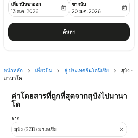
เที่ยวบินขาออก
ขากลับ
today
today
fc-booking-departure-date-aria-label
fc-booking-return-date-ari
13 ส.ค. 2026
20 ส.ค. 2026
ค้นหา
หน้าหลัก
เที่ยวบิน
สู่ ประเทศอินโดนีเซีย
สุบัง -
มานาโด
ค่าโดยสารที่ถูกที่สุดจากสุบังไปมานา
ลองอัปเดตเส้นทางของคุณ (ต้นทางและ/หรือปลายทาง) หรือเลื
โด
จาก
close