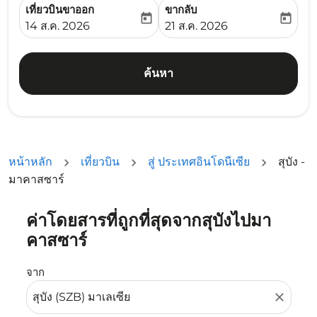
เที่ยวบินขาออก
ขากลับ
today
today
fc-booking-departure-date-aria-label
fc-booking-return-date-ari
14 ส.ค. 2026
21 ส.ค. 2026
ค้นหา
หน้าหลัก
เที่ยวบิน
สู่ ประเทศอินโดนีเซีย
สุบัง -
มาคาสซาร์
ค่าโดยสารที่ถูกที่สุดจากสุบังไปมา
ลองอัปเดตเส้นทางของคุณ (ต้นทางและ/หรือปลายทาง) หรือเลื
คาสซาร์
จาก
close