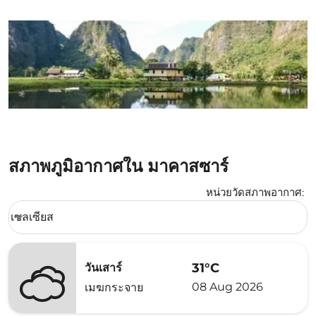
สภาพภูมิอากาศใน มาคาสซาร์
หน่วยวัดสภาพอากาศ
:
Weather unit option เซลเซียส Selected
เซลเซียส
keyboard_arrow_down
31°C
วันเสาร์
08 Aug 2026
เมฆกระจาย