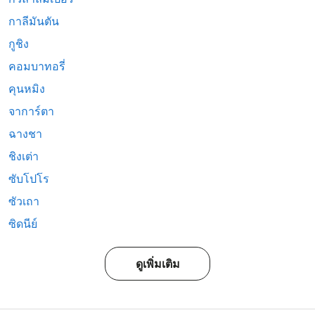
กาลีมันตัน
กูชิง
คอมบาทอรี่
คุนหมิง
จาการ์ตา
ฉางชา
ชิงเต่า
ซับโปโร
ซัวเถา
ซิดนีย์
ดูเพิ่มเติม