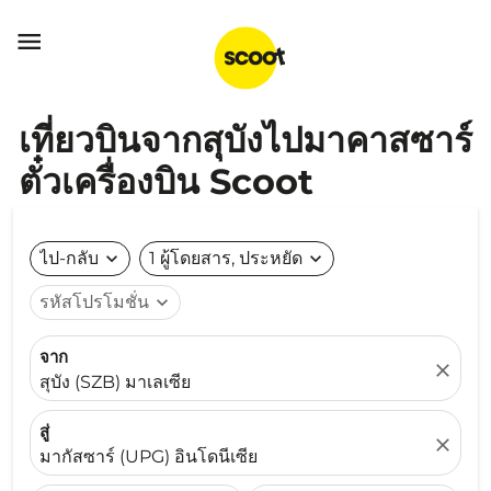

เที่ยวบินจากสุบังไปมาคาสซาร์
ตั๋วเครื่องบิน Scoot
ไป-กลับ
expand_more
1 ผู้โดยสาร, ประหยัด
expand_more
รหัสโปรโมชั่น
expand_more
จาก
close
สุบัง (SZB) มาเลเซีย
สู่
close
มากัสซาร์ (UPG) อินโดนีเซีย