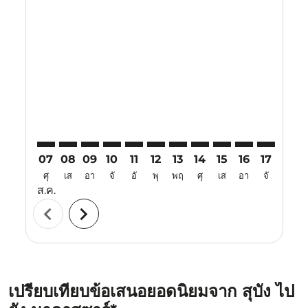
Displaying fares for สิงหาคม-2026
SZB–UPG: cmp-view-offers-disclaimer. ค้นหาข้อเสนอ
SZB–UPG: cmp-view-offers-disclaimer. ค้นหาข้อเ
SZB–UPG: cmp-view-offers-disclaimer. ค้นห
SZB–UPG: cmp-view-offers-disclaimer. 
SZB–UPG: cmp-view-offers-disclaim
SZB–UPG: cmp-view-offers-disc
SZB–UPG: cmp-view-offers-
SZB–UPG: cmp-view-off
SZB–UPG: cmp-view
SZB–UPG: cmp-
SZB–UPG: 
SZB–U
S
07
08
09
10
11
12
13
14
15
16
17
18
ศุ
เส
อา
จั
อั
พุ
พฤ
ศุ
เส
อา
จั
อั
ส.ค.
chevron_left
chevron_right
เปรียบเทียบข้อเสนอยอดนิยมจาก สุบัง ไป