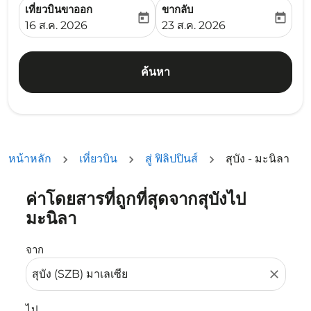
เที่ยวบินขาออก
ขากลับ
today
today
fc-booking-departure-date-aria-label
fc-booking-return-date-ari
16 ส.ค. 2026
23 ส.ค. 2026
ค้นหา
หน้าหลัก
เที่ยวบิน
สู่ ฟิลิปปินส์
สุบัง - มะนิลา
ค่าโดยสารที่ถูกที่สุดจากสุบังไป
ลองอัปเดตเส้นทางของคุณ (ต้นทางและ/หรือปลายทาง) หรือเลื
มะนิลา
จาก
close
ไป