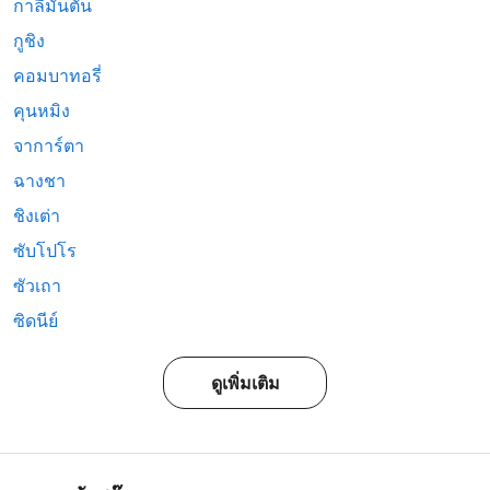
กาลีมันตัน
กูชิง
คอมบาทอรี่
คุนหมิง
จาการ์ตา
ฉางชา
ชิงเต่า
ซับโปโร
ซัวเถา
ซิดนีย์
ดูเพิ่มเติม