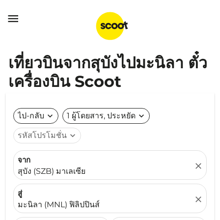

เที่ยวบินจากสุบังไปมะนิลา ตั๋ว
เครื่องบิน Scoot
ไป-กลับ
expand_more
1 ผู้โดยสาร, ประหยัด
expand_more
รหัสโปรโมชั่น
expand_more
จาก
close
สุบัง (SZB) มาเลเซีย
สู่
close
มะนิลา (MNL) ฟิลิปปินส์