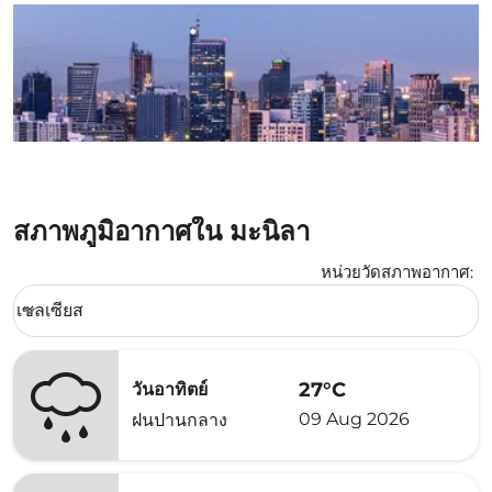
สภาพภูมิอากาศใน มะนิลา
หน่วยวัดสภาพอากาศ
:
Weather unit option เซลเซียส Selected
เซลเซียส
keyboard_arrow_down
27°C
วันอาทิตย์
09 Aug 2026
ฝนปานกลาง