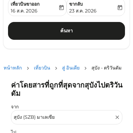
เที่ยวบินขาออก
ขากลับ
today
today
fc-booking-departure-date-aria-label
fc-booking-return-date-ari
16 ส.ค. 2026
23 ส.ค. 2026
ค้นหา
หน้าหลัก
เที่ยวบิน
สู่ อินเดีย
สุบัง - ตริวันดัม
ค่าโดยสารที่ถูกที่สุดจากสุบังไปตริวัน
ลองอัปเดตเส้นทางของคุณ (ต้นทางและ/หรือปลายทาง) หรือเลื
ดัม
จาก
close
ไป