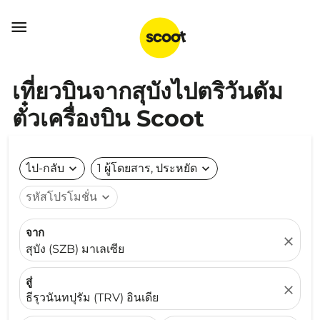

เที่ยวบินจากสุบังไปตริวันดัม
ตั๋วเครื่องบิน Scoot
ไป-กลับ
expand_more
1 ผู้โดยสาร, ประหยัด
expand_more
รหัสโปรโมชั่น
expand_more
จาก
close
สุบัง (SZB) มาเลเซีย
สู่
close
ธีรุวนันทปุรัม (TRV) อินเดีย