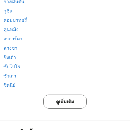
กาลีมันตัน
กูชิง
คอมบาทอรี่
คุนหมิง
จาการ์ตา
ฉางชา
ชิงเต่า
ซับโปโร
ซัวเถา
ซิดนีย์
ดูเพิ่มเติม