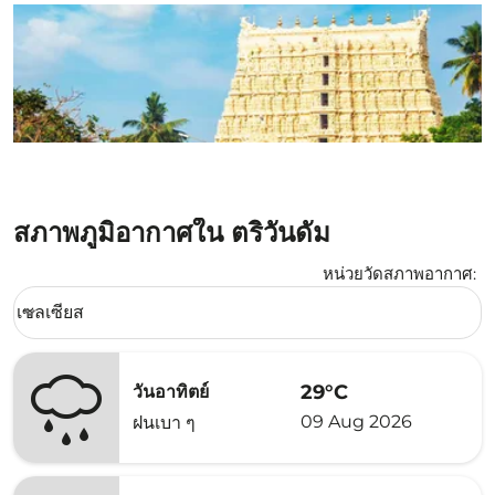
สภาพภูมิอากาศใน ตริวันดัม
หน่วยวัดสภาพอากาศ
:
Weather unit option เซลเซียส Selected
เซลเซียส
keyboard_arrow_down
29°C
วันอาทิตย์
09 Aug 2026
ฝนเบา ๆ