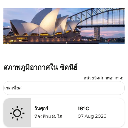
สภาพภูมิอากาศใน ซิดนีย์
หน่วยวัดสภาพอากาศ
:
Weather unit option เซลเซียส Selected
เซลเซียส
keyboard_arrow_down
18°C
วันศุกร์
07 Aug 2026
ท้องฟ้าแจ่มใส