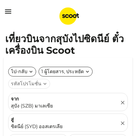

เที่ยวบินจากสุบังไปซิดนีย์ ตั๋ว
เครื่องบิน Scoot
ไป-กลับ
expand_more
1 ผู้โดยสาร, ประหยัด
expand_more
รหัสโปรโมชั่น
expand_more
จาก
close
สุบัง (SZB) มาเลเซีย
สู่
close
ซิดนีย์ (SYD) ออสเตรเลีย