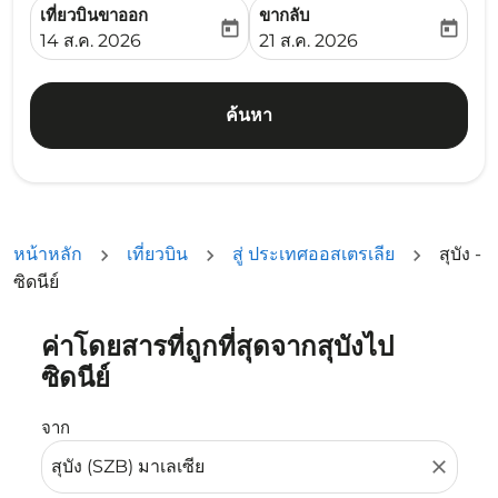
เที่ยวบินขาออก
ขากลับ
today
today
fc-booking-departure-date-aria-label
fc-booking-return-date-ari
14 ส.ค. 2026
21 ส.ค. 2026
ค้นหา
หน้าหลัก
เที่ยวบิน
สู่ ประเทศออสเตรเลีย
สุบัง -
ซิดนีย์
ค่าโดยสารที่ถูกที่สุดจากสุบังไป
ลองอัปเดตเส้นทางของคุณ (ต้นทางและ/หรือปลายทาง) หรือเลื
ซิดนีย์
จาก
close