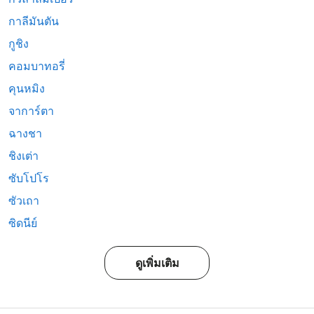
กาลีมันตัน
กูชิง
คอมบาทอรี่
คุนหมิง
จาการ์ตา
ฉางชา
ชิงเต่า
ซับโปโร
ซัวเถา
ซิดนีย์
ดูเพิ่มเติม