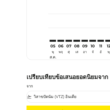
Displaying fares for สิงหาคม-202
VTZ–TYO: cmp-view-offers-discla
VTZ–TYO: cmp-view-offers-di
VTZ–TYO: cmp-view-offer
VTZ–TYO: cmp-view-o
VTZ–TYO: cmp-v
VTZ–TYO: c
VTZ–TY
VT
05
06
07
08
09
10
11
1
พุ
พฤ
ศุ
เส
อา
จั
อั
พุ
ส.ค.
เปรียบเทียบข้อเสนอยอดนิยมจาก ว
จาก
flight_takeoff
ไม่มีค่าโดยสารที่ตรงกับเกณฑ์การคัดกรองของค