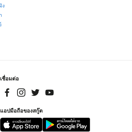
มิง
่า
์
เชื่อมต่อ
แอปมือถือของสกู๊ต