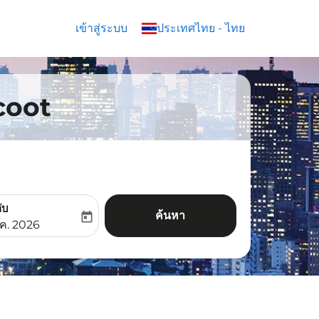
เข้าสู่ระบบ
keyboard_arrow_down
ประเทศไทย
-
ไทย
Scoot
ับ
ค้นหา
today
aria-label
ooking-return-date-aria-label
.ค. 2026