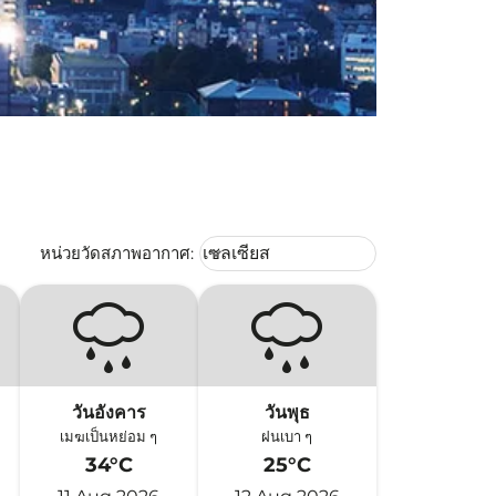
Weather unit option เซลเซียส Selec
หน่วยวัดสภาพอากาศ
:
เซลเซียส
keyboard_arrow_down
วันอังคาร
วันพุธ
เมฆเป็นหย่อม ๆ
ฝนเบา ๆ
34°C
25°C