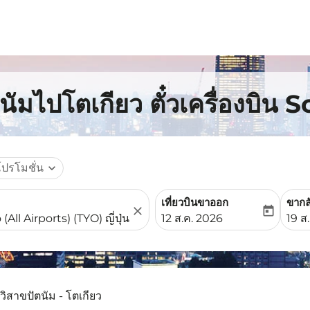
นัมไปโตเกียว ตั๋วเครื่องบิน 
โปรโมชั่น
expand_more
เที่ยวบินขาออก
ขากล
close
today
fc-booking-departure-date-
fc-b
12 ส.ค. 2026
19 ส
วิสาขปัตนัม - โตเกียว