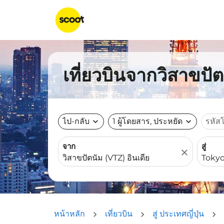
เที่ยวบินจากวิสาขปัต
ไป-กลับ
expand_more
1 ผู้โดยสาร, ประหยัด
expand_more
รหัส
จาก
สู่
close
หน้าหลัก
เที่ยวบิน
สู่ ประเทศญี่ปุ่น