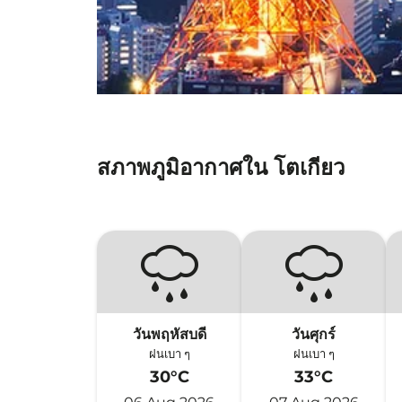
สภาพภูมิอากาศใน โตเกียว
วันพฤหัสบดี
วันศุกร์
ฝนเบา ๆ
ฝนเบา ๆ
30°C
33°C