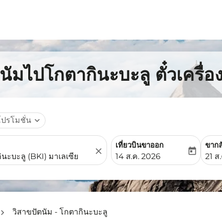
ตนัมไปโกตากินะบะลู ตั๋วเครื่
โปรโมชั่น
expand_more
เที่ยวบินขาออก
ขากล
close
today
fc-booking-departure-date-
fc-b
14 ส.ค. 2026
21 ส
วิสาขปัตนัม - โกตากินะบะลู