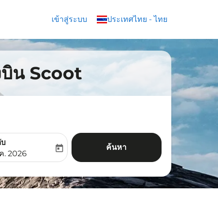
เข้าสู่ระบบ
keyboard_arrow_down
ประเทศไทย
-
ไทย
องบิน Scoot
ับ
ค้นหา
today
aria-label
ooking-return-date-aria-label
.ค. 2026