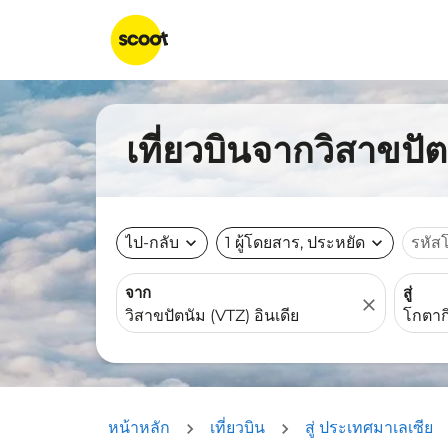
เที่ยวบินจากวิสาขปั
ไป-กลับ
expand_more
1 ผู้โดยสาร, ประหยัด
expand_more
รหัส
จาก
สู่
close
หน้าหลัก
เที่ยวบิน
สู่ ประเทศมาเลเซีย