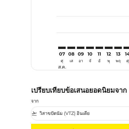
Displaying fares for สิงหาคม-202
VTZ–BKI: cmp-view-offers-disclai
VTZ–BKI: cmp-view-offers-di
VTZ–BKI: cmp-view-offer
VTZ–BKI: cmp-view-o
VTZ–BKI: cmp-vi
VTZ–BKI: c
VTZ–BK
VT
07
08
09
10
11
12
13
1
ศุ
เส
อา
จั
อั
พุ
พฤ
ศุ
ส.ค.
เปรียบเทียบข้อเสนอยอดนิยมจาก 
จาก
flight_takeoff
ไม่มีค่าโดยสารที่ตรงกับเกณฑ์การคัดกรองของค