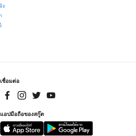
มิง
่า
์
เชื่อมต่อ
แอปมือถือของสกู๊ต