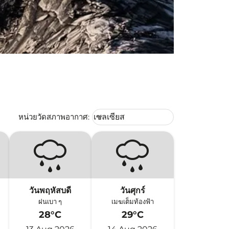
Weather unit option เซลเซียส Selec
หน่วยวัดสภาพอากาศ
:
เซลเซียส
keyboard_arrow_down
วันพฤหัสบดี
วันศุกร์
ฝนเบา ๆ
เมฆเต็มท้องฟ้า
28°C
29°C