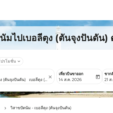
นัมไปเบอลีตุง (ตันจุงปันดัน) 
โปรโมชั่น
expand_more
เที่ยวบินขาออก
ขากล
close
today
fc-booking-departure-date-
fc-b
14 ส.ค. 2026
21 ส
ย
วิสาขปัตนัม - เบอลีตุง (ตันจุงปันดัน)