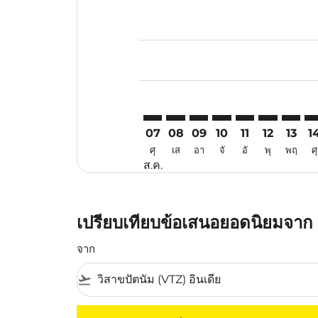
Displaying fares for สิงหาคม-202
VTZ–TJQ: cmp-view-offers-disclai
VTZ–TJQ: cmp-view-offers-di
VTZ–TJQ: cmp-view-offer
VTZ–TJQ: cmp-view-o
VTZ–TJQ: cmp-vi
VTZ–TJQ: c
VTZ–TJ
VT
07
08
09
10
11
12
13
1
ศุ
เส
อา
จั
อั
พุ
พฤ
ศุ
ส.ค.
เปรียบเทียบข้อเสนอยอดนิยมจาก วิ
จาก
flight_takeoff
ไม่มีค่าโดยสารที่ตรงกับเกณฑ์การคัดกรองของค