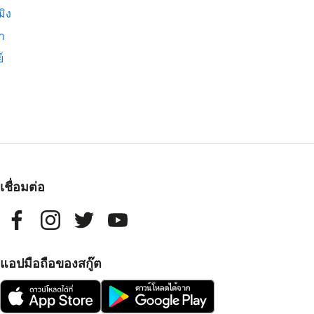
มิง
่า
์
เชื่อมต่อ
แอปมือถือของสกู๊ต