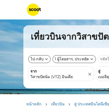
เที่ยวบินจากวิสาขปัต
ไป-กลับ
expand_more
1 ผู้โดยสาร, ประหยัด
expand_more
รหัส
จาก
สู่
close
หน้าหลัก
เที่ยวบิน
สู่ ประเทศอินโดนีเซี