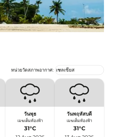
Weather unit option เซลเซียส Selec
หน่วยวัดสภาพอากาศ
:
เซลเซียส
keyboard_arrow_down
วันพุธ
วันพฤหัสบดี
เมฆเต็มท้องฟ้า
เมฆเต็มท้องฟ้า
31°C
31°C