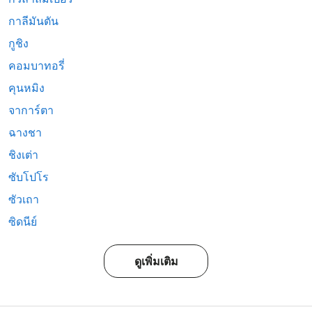
กาลีมันตัน
กูชิง
คอมบาทอรี่
คุนหมิง
จาการ์ตา
ฉางชา
ชิงเต่า
ซับโปโร
ซัวเถา
ซิดนีย์
ดูเพิ่มเติม