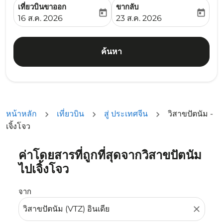
เที่ยวบินขาออก
ขากลับ
today
today
fc-booking-departure-date-aria-label
fc-booking-return-date-ari
16 ส.ค. 2026
23 ส.ค. 2026
ค้นหา
หน้าหลัก
เที่ยวบิน
สู่ ประเทศจีน
วิสาขปัตนัม -
เจิ้งโจว
ค่าโดยสารที่ถูกที่สุดจากวิสาขปัตนัม
ลองอัปเดตเส้นทางของคุณ (ต้นทางและ/หรือปลายทาง) หรือเลื
ไปเจิ้งโจว
จาก
close