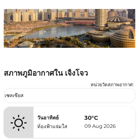
สภาพภูมิอากาศใน เจิ้งโจว
หน่วยวัดสภาพอากาศ
:
Weather unit option เซลเซียส Selected
เซลเซียส
keyboard_arrow_down
30°C
วันอาทิตย์
09 Aug 2026
ท้องฟ้าแจ่มใส