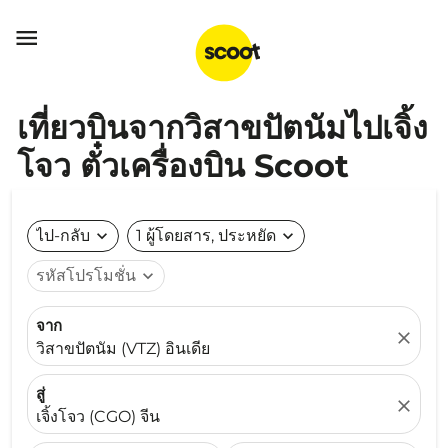

เที่ยวบินจากวิสาขปัตนัมไปเจิ้ง
โจว ตั๋วเครื่องบิน Scoot
ไป-กลับ
expand_more
1 ผู้โดยสาร, ประหยัด
expand_more
รหัสโปรโมชั่น
expand_more
จาก
close
วิสาขปัตนัม (VTZ) อินเดีย
สู่
close
เจิ้งโจว (CGO) จีน