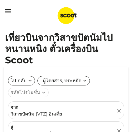

เที่ยวบินจากวิสาขปัตนัมไป
หนานหนิง ตั๋วเครื่องบิน
Scoot
ไป-กลับ
expand_more
1 ผู้โดยสาร, ประหยัด
expand_more
รหัสโปรโมชั่น
expand_more
จาก
close
วิสาขปัตนัม (VTZ) อินเดีย
สู่
close