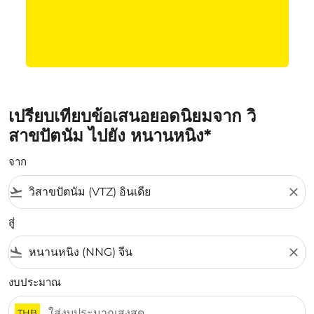
เปรียบเทียบข้อเสนอยอดนิยมจาก วิ
สาขปัตนัม ไปยัง หนานหนิง*
จาก
flight_takeoff
close
สู่
flight_land
close
งบประมาณ
THB