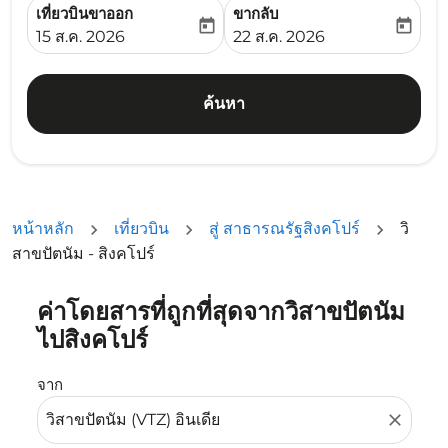
เที่ยวบินขาออก
ขากลับ
today
today
fc-booking-departure-date-aria-label
fc-booking-return-date-ari
15 ส.ค. 2026
22 ส.ค. 2026
ค้นหา
หน้าหลัก
เที่ยวบิน
สู่ สาธารณรัฐสิงคโปร์
วิ
สาขปัตนัม - สิงคโปร์
ค่าโดยสารที่ถูกที่สุดจากวิสาขปัตนัม
ลองอัปเดตเส้นทางของคุณ (ต้นทางและ/หรือปลายทาง) หรือเลื
ไปสิงคโปร์
จาก
close