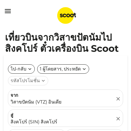

เที่ยวบินจากวิสาขปัตนัมไป
สิงคโปร์ ตั๋วเครื่องบิน Scoot
ไป-กลับ
expand_more
1 ผู้โดยสาร, ประหยัด
expand_more
รหัสโปรโมชั่น
expand_more
จาก
close
วิสาขปัตนัม (VTZ) อินเดีย
สู่
close
สิงคโปร์ (SIN) สิงคโปร์