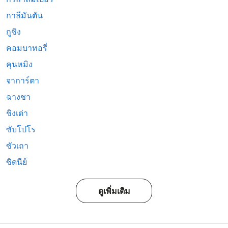
กาลีมันตัน
กูชิง
คอมบาทอรี่
คุนหมิง
จาการ์ตา
ฉางชา
ชิงเต่า
ซับโปโร
ซัวเถา
ซิดนีย์
ดูเพิ่มเติม