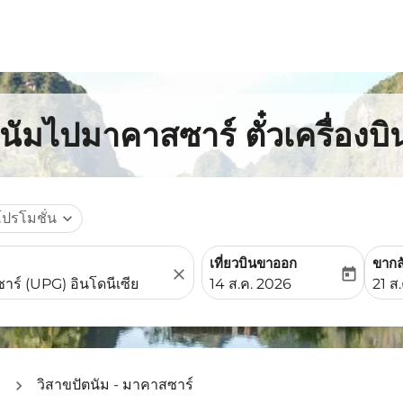
ตนัมไปมาคาสซาร์ ตั๋วเครื่องบ
โปรโมชั่น
expand_more
เที่ยวบินขาออก
ขากล
close
today
fc-booking-departure-date-
fc-b
14 ส.ค. 2026
21 ส
ย
วิสาขปัตนัม - มาคาสซาร์