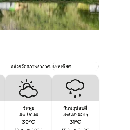
Weather unit option เซลเซียส Selec
หน่วยวัดสภาพอากาศ
:
เซลเซียส
keyboard_arrow_down
วันพุธ
วันพฤหัสบดี
เมฆเล็กน้อย
เมฆเป็นหย่อม ๆ
30°C
31°C