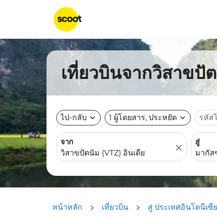
เที่ยวบินจากวิสาขปั
ไป-กลับ
expand_more
1 ผู้โดยสาร, ประหยัด
expand_more
รหัส
จาก
สู่
close
หน้าหลัก
เที่ยวบิน
สู่ ประเทศอินโดนีเซี