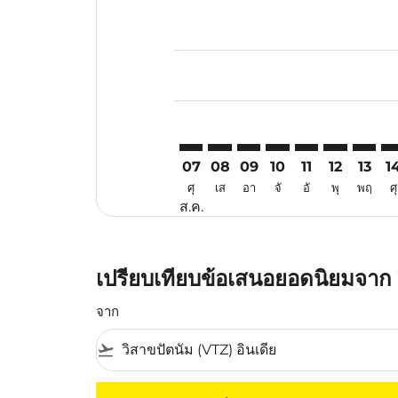
Displaying fares for สิงหาคม-202
VTZ–UPG: cmp-view-offers-discla
VTZ–UPG: cmp-view-offers-di
VTZ–UPG: cmp-view-offer
VTZ–UPG: cmp-view-
VTZ–UPG: cmp-v
VTZ–UPG: c
VTZ–UP
VT
07
08
09
10
11
12
13
1
ศุ
เส
อา
จั
อั
พุ
พฤ
ศุ
ส.ค.
เปรียบเทียบข้อเสนอยอดนิยมจาก 
จาก
flight_takeoff
ไม่มีค่าโดยสารที่ตรงกับเกณฑ์การคัดกรองของค