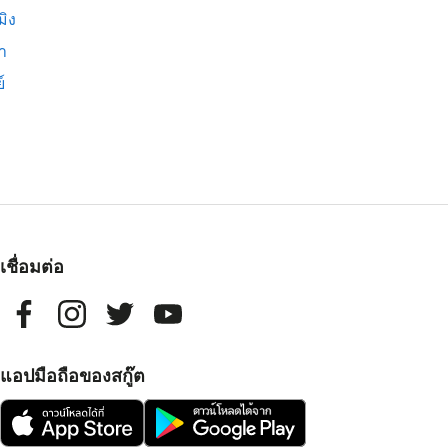
มิง
่า
์
เชื่อมต่อ
แอปมือถือของสกู๊ต