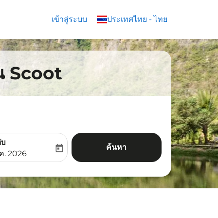
เข้าสู่ระบบ
keyboard_arrow_down
ประเทศไทย
-
ไทย
ิน Scoot
ับ
ค้นหา
today
aria-label
ooking-return-date-aria-label
.ค. 2026