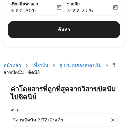
เที่ยวบินขาออก
ขากลับ
today
today
fc-booking-departure-date-aria-label
fc-booking-return-date-ari
15 ส.ค. 2026
22 ส.ค. 2026
ค้นหา
หน้าหลัก
เที่ยวบิน
สู่ ประเทศออสเตรเลีย
วิ
สาขปัตนัม - ซิดนีย์
ค่าโดยสารที่ถูกที่สุดจากวิสาขปัตนัม
ลองอัปเดตเส้นทางของคุณ (ต้นทางและ/หรือปลายทาง) หรือเลื
ไปซิดนีย์
จาก
close