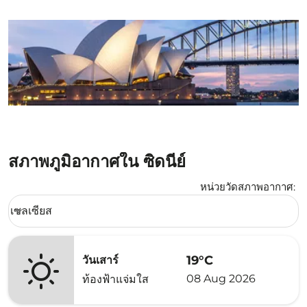
สภาพภูมิอากาศใน ซิดนีย์
หน่วยวัดสภาพอากาศ
:
Weather unit option เซลเซียส Selected
เซลเซียส
keyboard_arrow_down
19°C
วันเสาร์
08 Aug 2026
ท้องฟ้าแจ่มใส