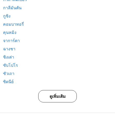
กาลีมันตัน
กูชิง
คอมบาทอรี่
คุนหมิง
จาการ์ตา
ฉางชา
ชิงเต่า
ซับโปโร
ซัวเถา
ซิดนีย์
ดูเพิ่มเติม