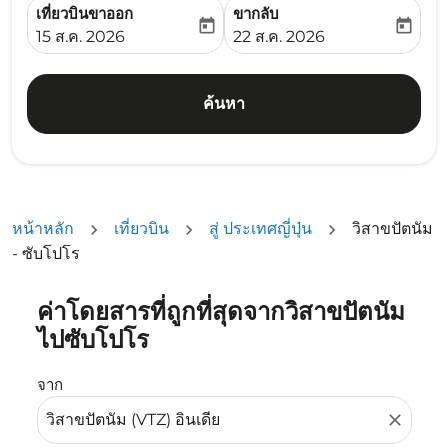
เที่ยวบินขาออก
ขากลับ
today
today
fc-booking-departure-date-aria-label
fc-booking-return-date-ari
15 ส.ค. 2026
22 ส.ค. 2026
ค้นหา
หน้าหลัก
เที่ยวบิน
สู่ ประเทศญี่ปุ่น
วิสาขปัตนัม
- ซับโปโร
ค่าโดยสารที่ถูกที่สุดจากวิสาขปัตนัม
ลองอัปเดตเส้นทางของคุณ (ต้นทางและ/หรือปลายทาง) หรือเลื
ไปซับโปโร
จาก
close