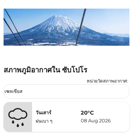
สภาพภูมิอากาศใน ซับโปโร
หน่วยวัดสภาพอากาศ
:
Weather unit option เซลเซียส Selected
เซลเซียส
keyboard_arrow_down
20°C
วันเสาร์
08 Aug 2026
ฝนเบา ๆ