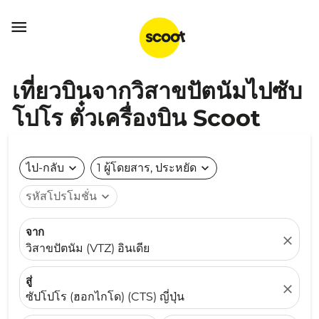

เที่ยวบินจากวิสาขปัตนัมไปซับ
โปโร ตั๋วเครื่องบิน Scoot
ไป-กลับ
expand_more
1 ผู้โดยสาร, ประหยัด
expand_more
รหัสโปรโมชั่น
expand_more
จาก
close
วิสาขปัตนัม (VTZ) อินเดีย
สู่
close
ซัปโปโร (ฮอกไกโด) (CTS) ญี่ปุ่น