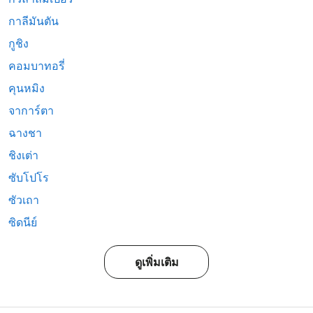
กาลีมันตัน
กูชิง
คอมบาทอรี่
คุนหมิง
จาการ์ตา
ฉางชา
ชิงเต่า
ซับโปโร
ซัวเถา
ซิดนีย์
ดูเพิ่มเติม