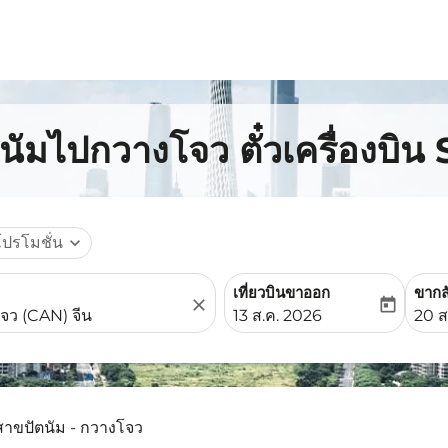
ตนัมไปกวางโจว ตั๋วเครื่องบิน
โปรโมชั่น
expand_more
เที่ยวบินขาออก
ขากล
close
today
fc-booking-departure-date-
fc-b
13 ส.ค. 2026
20 ส
ิสาขปัตนัม - กวางโจว