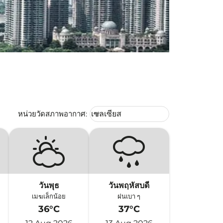
Weather unit option เซลเซียส Selec
หน่วยวัดสภาพอากาศ
:
เซลเซียส
keyboard_arrow_down
วันพุธ
วันพฤหัสบดี
เมฆเล็กน้อย
ฝนเบา ๆ
36°C
37°C