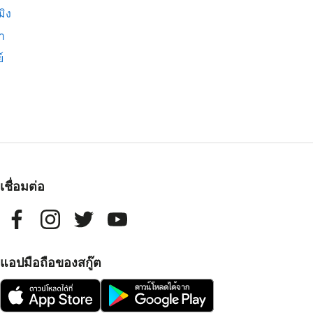
มิง
่า
์
เชื่อมต่อ
แอปมือถือของสกู๊ต