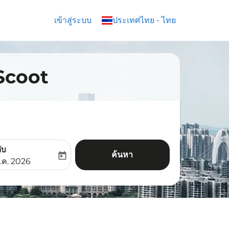
เข้าสู่ระบบ
keyboard_arrow_down
ประเทศไทย
-
ไทย
 Scoot
ับ
ค้นหา
today
aria-label
ooking-return-date-aria-label
.ค. 2026