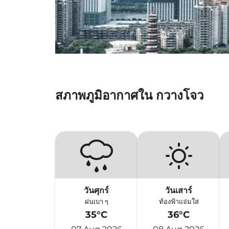
สภาพภูมิอากาศใน กวางโจว
วันศุกร์
วันเสาร์
ฝนเบา ๆ
ท้องฟ้าแจ่มใส
35°C
36°C