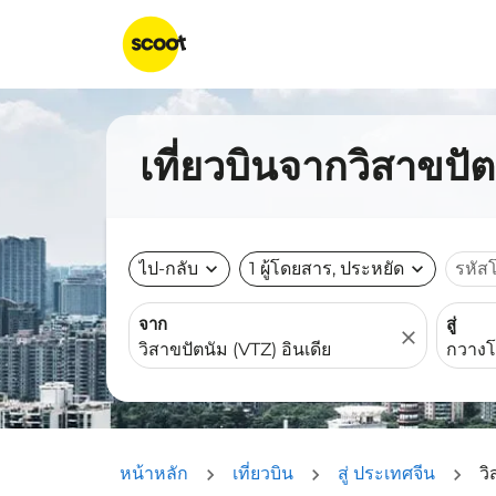
เที่ยวบินจากวิสาขปั
ไป-กลับ
expand_more
1 ผู้โดยสาร, ประหยัด
expand_more
รหัส
จาก
สู่
close
หน้าหลัก
เที่ยวบิน
สู่ ประเทศจีน
ว