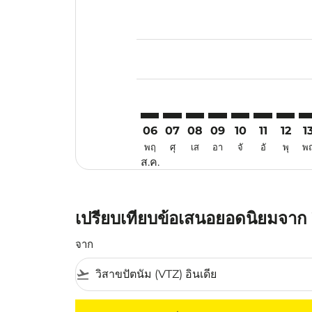
Displaying fares for สิงหาคม-202
VTZ–CAN: cmp-view-offers-discla
VTZ–CAN: cmp-view-offers-di
VTZ–CAN: cmp-view-offer
VTZ–CAN: cmp-view-o
VTZ–CAN: cmp-v
VTZ–CAN: c
VTZ–CA
VT
06
07
08
09
10
11
12
1
พฤ
ศุ
เส
อา
จั
อั
พุ
พ
ส.ค.
เปรียบเทียบข้อเสนอยอดนิยมจาก 
จาก
flight_takeoff
ไม่มีค่าโดยสารที่ตรงกับเกณฑ์การคัดกรองของค