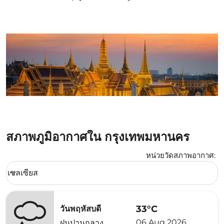
สภาพภูมิอากาศใน กรุงเทพมหานคร
หน่วยวัดสภาพอากาศ
:
Weather unit option เซลเซียส Selected
เซลเซียส
keyboard_arrow_down
33°C
วันพฤหัสบดี
06 Aug 2026
ฝนปานกลาง