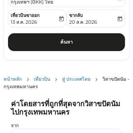
กรุงเทพฯ (BKK) ไทย
เที่ยวบินขาออก
ขากลับ
today
today
fc-booking-departure-date-aria-label
fc-booking-return-date-ari
13 ส.ค. 2026
20 ส.ค. 2026
ค้นหา
หน้าหลัก
เที่ยวบิน
สู่ ประเทศไทย
วิสาขปัตนัม -
กรุงเทพมหานคร
ค่าโดยสารที่ถูกที่สุดจากวิสาขปัตนัม
ลองอัปเดตเส้นทางของคุณ (ต้นทางและ/หรือปลายทาง) หรือเลื
ไปกรุงเทพมหานคร
จาก