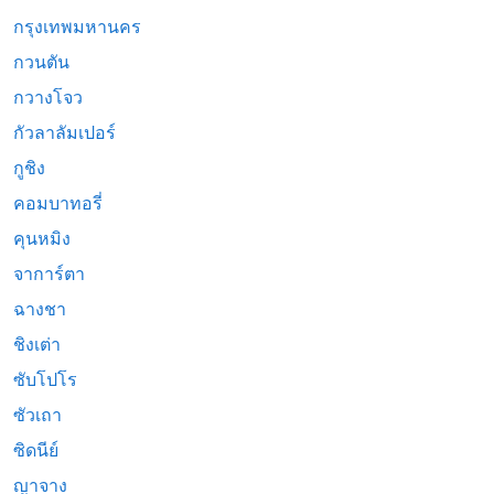
กรุงเทพมหานคร
กวนตัน
กวางโจว
กัวลาลัมเปอร์
กูชิง
คอมบาทอรี่
คุนหมิง
จาการ์ตา
ฉางชา
ชิงเต่า
ซับโปโร
ซัวเถา
ซิดนีย์
ญาจาง