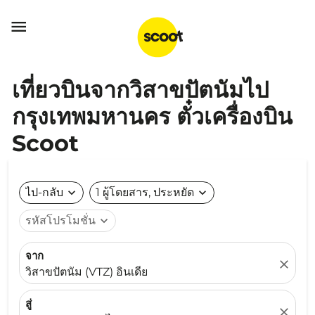

เที่ยวบินจากวิสาขปัตนัมไป
กรุงเทพมหานคร ตั๋วเครื่องบิน
Scoot
ไป-กลับ
expand_more
1 ผู้โดยสาร, ประหยัด
expand_more
รหัสโปรโมชั่น
expand_more
จาก
close
วิสาขปัตนัม (VTZ) อินเดีย
สู่
close