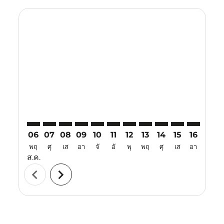
Displaying fares for สิงหาคม-2026
VTZ–BKK: cmp-view-offers-disclaimer. ค้นหาข้อเสนอ
VTZ–BKK: cmp-view-offers-disclaimer. ค้นหาข้อเ
VTZ–BKK: cmp-view-offers-disclaimer. ค้นหา
VTZ–BKK: cmp-view-offers-disclaimer. ค
VTZ–BKK: cmp-view-offers-disclaime
VTZ–BKK: cmp-view-offers-discl
VTZ–BKK: cmp-view-offers-d
VTZ–BKK: cmp-view-off
VTZ–BKK: cmp-view
VTZ–BKK: cmp-
VTZ–BKK: 
VTZ–B
V
06
07
08
09
10
11
12
13
14
15
16
17
พฤ
ศุ
เส
อา
จั
อั
พุ
พฤ
ศุ
เส
อา
จั
ส.ค.
chevron_left
chevron_right