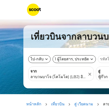
เที่ยวบินจากลาบวนบา
ไป-กลับ
expand_more
1 ผู้โดยสาร, ประหยัด
expand_more
รหัส
จาก
สู่
close
หน้าหลัก
เที่ยวบิน
สู่ เวียดนาม
ลาบ