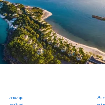
เกาะสมุย
เชีย