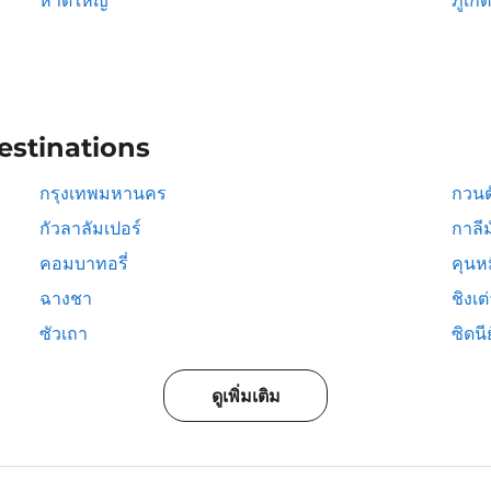
หาดใหญ่
ภูเก็ต
estinations
กรุงเทพมหานคร
กวนต
กัวลาลัมเปอร์
กาลีม
คอมบาทอรี่
คุนห
ฉางชา
ชิงเต
ซัวเถา
ซิดนีย
ดูเพิ่มเติม