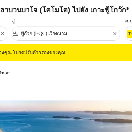
ลาบวนบาโจ (โคโมโด) ไปยัง เกาะฟู้โกว๊ก*
สู่
งบ
close
flight_land
close
T
ุณ โปรดปรับตัวกรองของคุณ
ของคุณ โปรดปรับตัวกรองของคุณ
่ผ่านมา