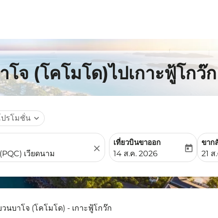
โจ (โคโมโด)ไปเกาะฟู้โกว๊ก ต
โปรโมชั่น
expand_more
เที่ยวบินขาออก
ขากล
close
today
fc-booking-departure-date-
fc-b
14 ส.ค. 2026
21 ส
วนบาโจ (โคโมโด) - เกาะฟู้โกว๊ก