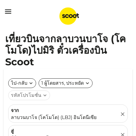

เที่ยวบินจากลาบวนบาโจ (โค
โมโด)ไปมิริ ตั๋วเครื่องบิน
Scoot
ไป-กลับ
expand_more
1 ผู้โดยสาร, ประหยัด
expand_more
รหัสโปรโมชั่น
expand_more
จาก
close
ลาบวนบาโจ (โคโมโด) (LBJ) อินโดนีเซีย
สู่
close