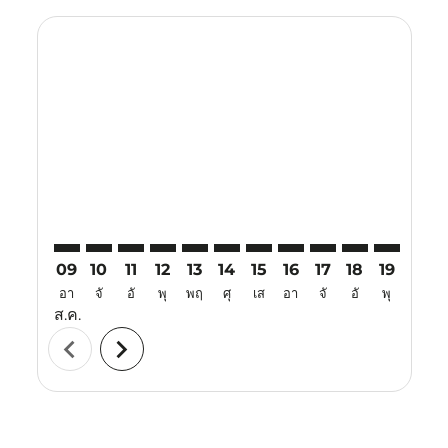
Displaying fares for สิงหาคม-2026
LBJ–MYY: cmp-view-offers-disclaimer. ค้นหาข้อเสนอ
LBJ–MYY: cmp-view-offers-disclaimer. ค้นหาข้อเ
LBJ–MYY: cmp-view-offers-disclaimer. ค้นหา
LBJ–MYY: cmp-view-offers-disclaimer. ค
LBJ–MYY: cmp-view-offers-disclaime
LBJ–MYY: cmp-view-offers-discl
LBJ–MYY: cmp-view-offers-d
LBJ–MYY: cmp-view-offe
LBJ–MYY: cmp-view
LBJ–MYY: cmp-
LBJ–MYY: 
LBJ–M
L
09
10
11
12
13
14
15
16
17
18
19
20
อา
จั
อั
พุ
พฤ
ศุ
เส
อา
จั
อั
พุ
พฤ
ส.ค.
chevron_left
chevron_right