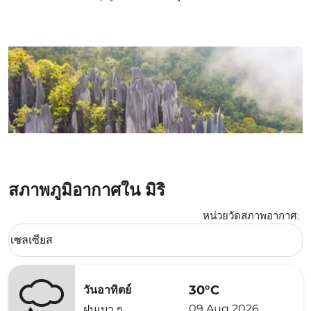
สภาพภูมิอากาศใน มิริ
หน่วยวัดสภาพอากาศ
:
Weather unit option เซลเซียส Selected
เซลเซียส
keyboard_arrow_down
30°C
วันอาทิตย์
09 Aug 2026
ฝนเบา ๆ