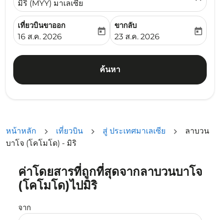
มิริ (MYY) มาเลเซีย
เที่ยวบินขาออก
ขากลับ
today
today
fc-booking-departure-date-aria-label
fc-booking-return-date-ari
16 ส.ค. 2026
23 ส.ค. 2026
ค้นหา
หน้าหลัก
เที่ยวบิน
สู่ ประเทศมาเลเซีย
ลาบวน
บาโจ (โคโมโด) - มิริ
ค่าโดยสารที่ถูกที่สุดจากลาบวนบาโจ
ลองอัปเดตเส้นทางของคุณ (ต้นทางและ/หรือปลายทาง) หรือเลื
(โคโมโด)ไปมิริ
จาก