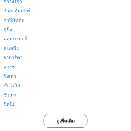
กวางโจว
กัวลาลัมเปอร์
กาลีมันตัน
กูชิง
คอมบาทอรี่
คุนหมิง
จาการ์ตา
ฉางชา
ชิงเต่า
ซับโปโร
ซัวเถา
ซิดนีย์
ดูเพิ่มเติม