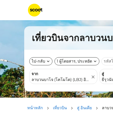
เที่ยวบินจากลาบวนบา
ไป-กลับ
expand_more
1 ผู้โดยสาร, ประหยัด
expand_more
รหัส
จาก
สู่
close
หน้าหลัก
เที่ยวบิน
สู่ อินเดีย
ลาบวน