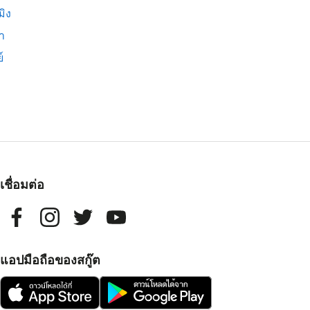
มิง
่า
์
เชื่อมต่อ
แอปมือถือของสกู๊ต