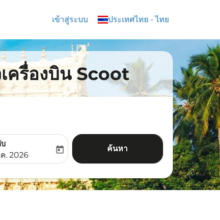
เข้าสู่ระบบ
keyboard_arrow_down
ประเทศไทย
-
ไทย
เครื่องบิน Scoot
ับ
ค้นหา
today
aria-label
ooking-return-date-aria-label
.ค. 2026