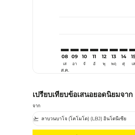
Displaying fares for สิงหาคม-202
LBJ–TRV: cmp-view-offers-disclai
LBJ–TRV: cmp-view-offers-dis
LBJ–TRV: cmp-view-offer
LBJ–TRV: cmp-view-o
LBJ–TRV: cmp-vi
LBJ–TRV: cm
LBJ–TR
LB
08
09
10
11
12
13
14
1
เส
อา
จั
อั
พุ
พฤ
ศุ
เ
ส.ค.
เปรียบเทียบข้อเสนอยอดนิยมจาก 
จาก
flight_takeoff
ไม่มีค่าโดยสารที่ตรงกับเกณฑ์การคัดกรองของค