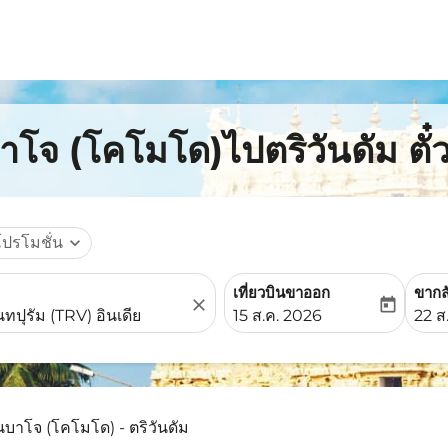
โจ (โคโมโด)ไปตริวันดัม ตั๋ว
โปรโมชั่น
expand_more
เที่ยวบินขาออก
ขากล
close
today
fc-booking-departure-date-
fc-b
15 ส.ค. 2026
22 ส
บาโจ (โคโมโด) - ตริวันดัม