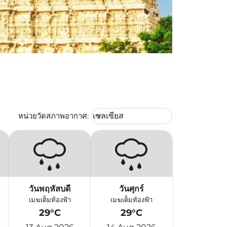
Weather unit option เซลเซียส Selec
หน่วยวัดสภาพอากาศ
:
เซลเซียส
keyboard_arrow_down
วันพฤหัสบดี
วันศุกร์
เมฆเต็มท้องฟ้า
เมฆเต็มท้องฟ้า
29°C
29°C