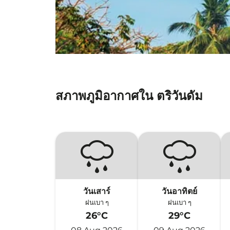
สภาพภูมิอากาศใน ตริวันดัม
วันเสาร์
วันอาทิตย์
ฝนเบา ๆ
ฝนเบา ๆ
26°C
29°C