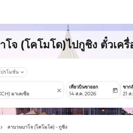
โจ (โคโมโด)ไปกูชิง ตั๋วเครื
โปรโมชั่น
expand_more
เที่ยวบินขาออก
ขากล
close
today
fc-booking-departure-date-
fc-b
14 ส.ค. 2026
21 ส
ลาบวนบาโจ (โคโมโด) - กูชิง