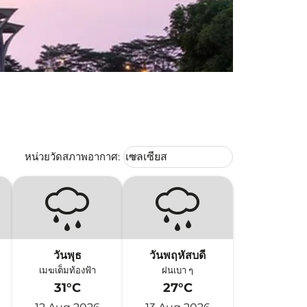
Weather unit option เซลเซียส Selec
หน่วยวัดสภาพอากาศ
:
เซลเซียส
keyboard_arrow_down
วันพุธ
วันพฤหัสบดี
เมฆเต็มท้องฟ้า
ฝนเบา ๆ
31°C
27°C