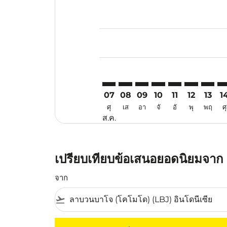
Displaying fares for สิงหาคม-202
LBJ–KCH: cmp-view-offers-discla
LBJ–KCH: cmp-view-offers-di
LBJ–KCH: cmp-view-offer
LBJ–KCH: cmp-view-o
LBJ–KCH: cmp-vi
LBJ–KCH: c
LBJ–KC
LB
07
08
09
10
11
12
13
1
ศุ
เส
อา
จั
อั
พุ
พฤ
ศุ
ส.ค.
เปรียบเทียบข้อเสนอยอดนิยมจาก 
จาก
flight_takeoff
ไม่มีค่าโดยสารที่ตรงกับเกณฑ์การคัดกรองของค