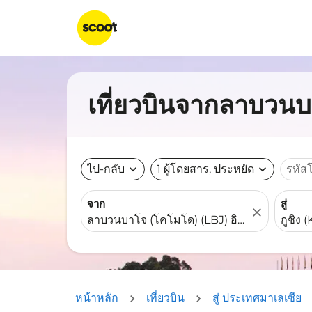
เที่ยวบินจากลาบวนบา
ไป-กลับ
expand_more
1 ผู้โดยสาร, ประหยัด
expand_more
รหัส
จาก
สู่
close
หน้าหลัก
เที่ยวบิน
สู่ ประเทศมาเลเซีย