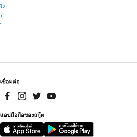
มิง
่า
์
เชื่อมต่อ
แอปมือถือของสกู๊ต