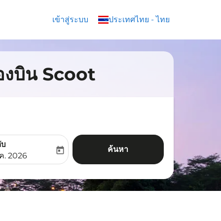
เข้าสู่ระบบ
keyboard_arrow_down
ประเทศไทย
-
ไทย
่องบิน Scoot
ับ
ค้นหา
today
aria-label
ooking-return-date-aria-label
.ค. 2026